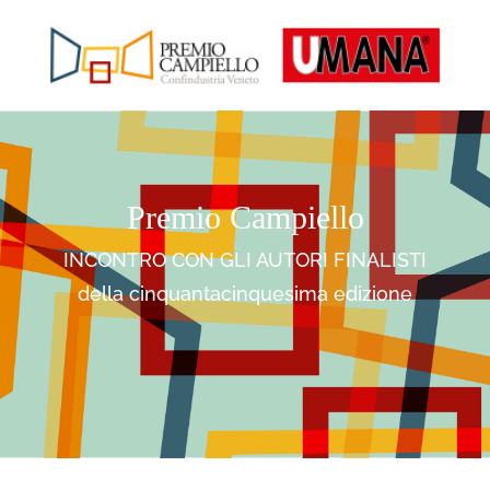
Premio Campiello
INCONTRO CON GLI AUTORI FINALISTI
della cinquantacinquesima edizione