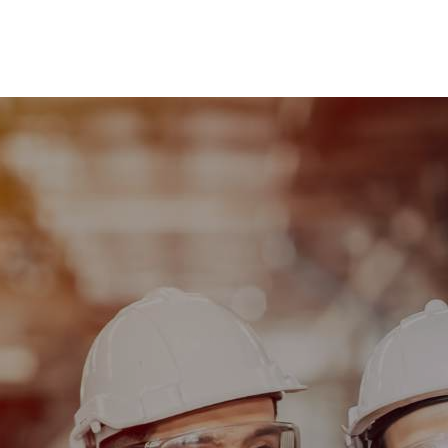
Opportunità di lavoro
 manutentori senza esp
Lazzate (MB)
Scopri di più