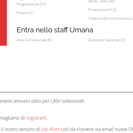
Moda - Stile (35)
Progettazione (37)
Produzione (412)
Finanza (1)
Pubblica Amministrazione (
Entra nello staff Umana
Area Commerciale (9)
Direzione Generale (1)
ti annunci attivi per i filtri selezionati.
consigliamo di
registrarti
.
 il nostro servizio di
Job Alert
così da ricevere via email nuove Of