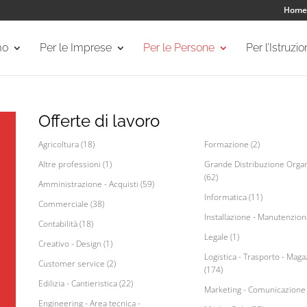
Home
mo
Per le Imprese
Per le Persone
Per l’Istruzi
Offerte di lavoro
Agricoltura (18)
Formazione (2)
Altre professioni (1)
Grande Distribuzione Organ
(62)
Amministrazione - Acquisti (59)
Informatica (11)
Commerciale (38)
Installazione - Manutenzion
Contabilità (18)
Legale (1)
Creativo - Design (1)
Logistica - Trasporto - Maga
Customer service (2)
(174)
Edilizia - Cantieristica (22)
Marketing - Comunicazione 
Engineering - Area tecnica -