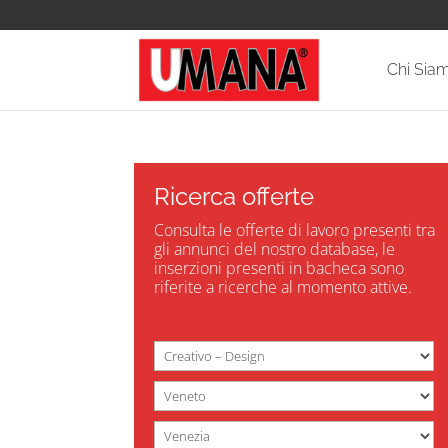
Chi Sia
Ricerca offerte
Consulta le offerte di lavoro presenti tra
gli annunci del nostro database, le
inserzioni presenti in bacheca sono
riferite a ricerche al momento attive.