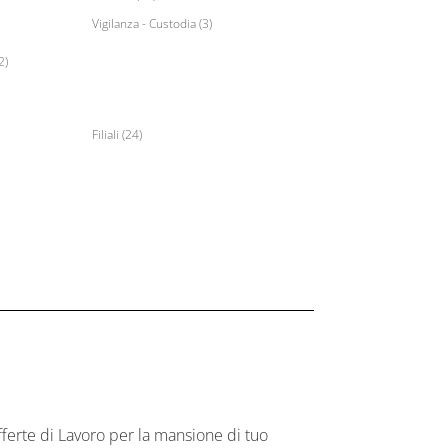
Vigilanza - Custodia (3)
2)
Filiali (24)
ferte di Lavoro per la mansione di tuo