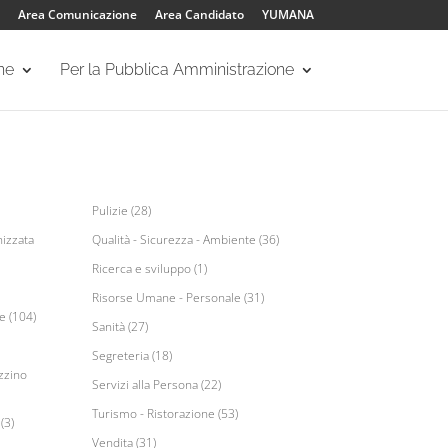
Area Comunicazione
Area Candidato
YUMANA
one
Per la Pubblica Amministrazione
Pulizie (28)
izzata
Qualità - Sicurezza - Ambiente (36)
Ricerca e sviluppo (1)
Risorse Umane - Personale (31)
e (104)
Sanità (27)
Segreteria (18)
zzino
Servizi alla Persona (22)
Turismo - Ristorazione (53)
(3)
Vendita (31)