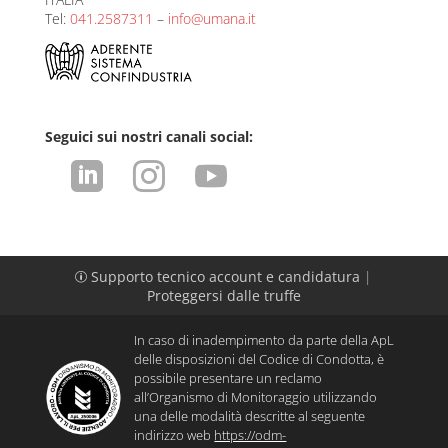
Tel:
041.2587311
–
info@umana.it
Seguici sui nostri canali social:



Supporto tecnico account e candidatura
|
p
Proteggersi dalle truffe
In caso di inadempimento da parte della ApL
delle disposizioni del Codice di Condotta, è
possibile presentare un reclamo
all’Organismo di Monitoraggio utilizzando
una delle modalità descritte al seguente
indirizzo web
https://odm-