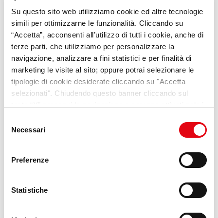
Su questo sito web utilizziamo cookie ed altre tecnologie
VideoPillole
per chi cerca
simili per ottimizzarne le funzionalità. Cliccando su
opportunità e consigli sul
“Accetta”, acconsenti all’utilizzo di tutti i cookie, anche di
terze parti, che utilizziamo per personalizzare la
mondo del lavoro
navigazione, analizzare a fini statistici e per finalità di
marketing le visite al sito; oppure potrai selezionare le
Scopri Lab Umana
tipologie di cookie desiderate cliccando su "Accetta
selezionati". Chiudendo questo banner cliccando sul
tasto “X” prosegui la navigazione e saranno attivati solo i
cookie tecnici necessari per la fruizione del sito. Potrai
Selezione
modificare le tue preferenze in ogni momento mediante il
Necessari
del
link “Impostazione dei cookie” a fine pagina. Per ulteriori
consenso
informazioni ti invitiamo a prendere visione della
Cookie
Preferenze
Policy
.
Statistiche