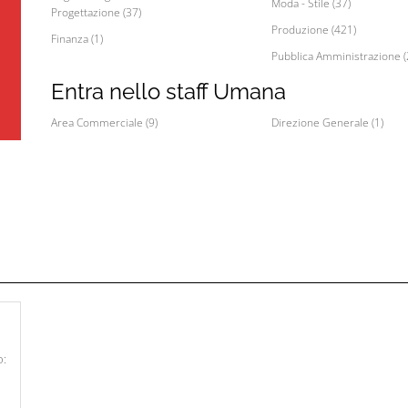
Moda - Stile (37)
Progettazione (37)
Produzione (421)
Finanza (1)
Pubblica Amministrazione (
Entra nello staff Umana
Area Commerciale (9)
Direzione Generale (1)
o: