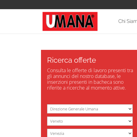
Chi Sia
Ricerca offerte
Consulta le offerte di lavoro presenti tra
gli annunci del nostro database, le
inserzioni presenti in bacheca sono
riferite a ricerche al momento attive.