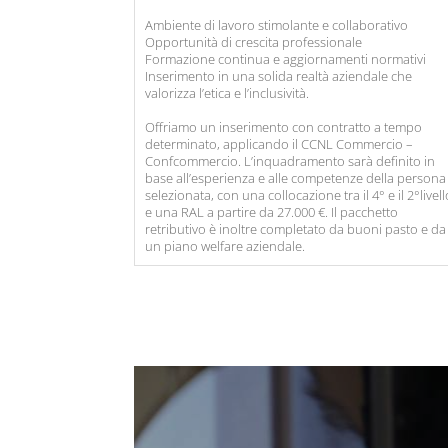
Ambiente di lavoro stimolante e collaborativo
Opportunità di crescita professionale
Formazione continua e aggiornamenti normativi
Inserimento in una solida realtà aziendale che
valorizza l’etica e l’inclusività.
Offriamo un inserimento con contratto a tempo
determinato, applicando il CCNL Commercio –
Confcommercio. L’inquadramento sarà definito in
base all’esperienza e alle competenze della persona
selezionata, con una collocazione tra il 4° e il 2°livel
e una RAL a partire da 27.000 €. Il pacchetto
retributivo è inoltre completato da buoni pasto e da
un piano welfare aziendale.