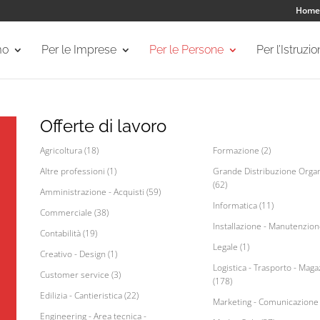
Home
mo
Per le Imprese
Per le Persone
Per l’Istruzi
Offerte di lavoro
Agricoltura (18)
Formazione (2)
Altre professioni (1)
Grande Distribuzione Organ
(62)
Amministrazione - Acquisti (59)
Informatica (11)
Commerciale (38)
Installazione - Manutenzion
Contabilità (19)
Legale (1)
Creativo - Design (1)
Logistica - Trasporto - Maga
Customer service (3)
(178)
Edilizia - Cantieristica (22)
Marketing - Comunicazione 
Engineering - Area tecnica -