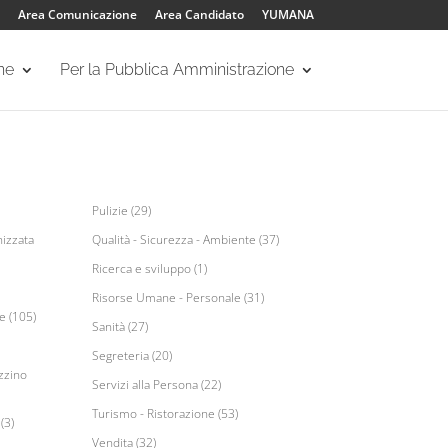
Area Comunicazione
Area Candidato
YUMANA
one
Per la Pubblica Amministrazione
Pulizie (29)
izzata
Qualità - Sicurezza - Ambiente (37)
Ricerca e sviluppo (1)
Risorse Umane - Personale (31)
e (105)
Sanità (27)
Segreteria (20)
zzino
Servizi alla Persona (22)
Turismo - Ristorazione (53)
(3)
Vendita (32)