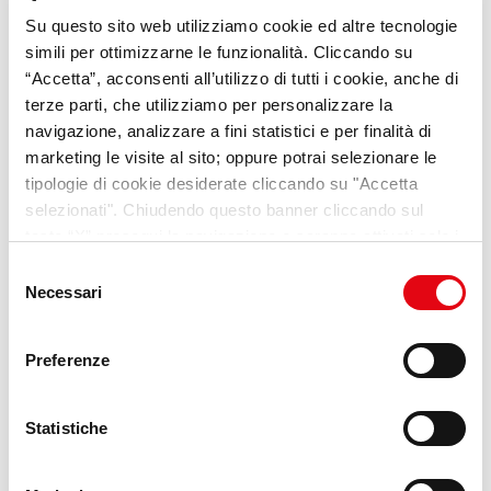
Su questo sito web utilizziamo cookie ed altre tecnologie
VideoPillole
per chi cerca
simili per ottimizzarne le funzionalità. Cliccando su
opportunità e consigli sul
“Accetta”, acconsenti all’utilizzo di tutti i cookie, anche di
terze parti, che utilizziamo per personalizzare la
mondo del lavoro
navigazione, analizzare a fini statistici e per finalità di
marketing le visite al sito; oppure potrai selezionare le
Scopri Lab Umana
tipologie di cookie desiderate cliccando su "Accetta
selezionati". Chiudendo questo banner cliccando sul
tasto “X” prosegui la navigazione e saranno attivati solo i
cookie tecnici necessari per la fruizione del sito. Potrai
Selezione
modificare le tue preferenze in ogni momento mediante il
Necessari
del
link “Impostazione dei cookie” a fine pagina. Per ulteriori
consenso
informazioni ti invitiamo a prendere visione della
Cookie
Preferenze
Policy
.
Statistiche