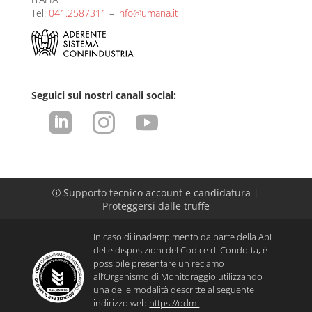
Tel:
041.2587311
–
info@umana.it
Seguici sui nostri canali social:



Supporto tecnico account e candidatura
|
p
Proteggersi dalle truffe
In caso di inadempimento da parte della ApL
delle disposizioni del Codice di Condotta, è
possibile presentare un reclamo
all’Organismo di Monitoraggio utilizzando
una delle modalità descritte al seguente
indirizzo web
https://odm-