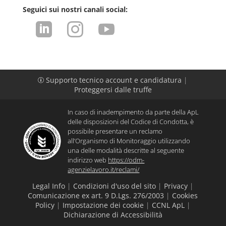
Seguici sui nostri canali social:



Supporto tecnico account e candidatura
|
p
Proteggersi dalle truffe
In caso di inadempimento da parte della ApL
delle disposizioni del Codice di Condotta, è
possibile presentare un reclamo
all’Organismo di Monitoraggio utilizzando
una delle modalità descritte al seguente
indirizzo web
https://odm-
agenzielavoro.it/reclami/
Legal Info
|
Condizioni d'uso del sito
|
Privacy
|
Comunicazione ex art. 9 D.Lgs. 276/2003
|
Cookies
Policy
|
Impostazione dei cookie
|
CCNL ApL
|
Dichiarazione di Accessibilità