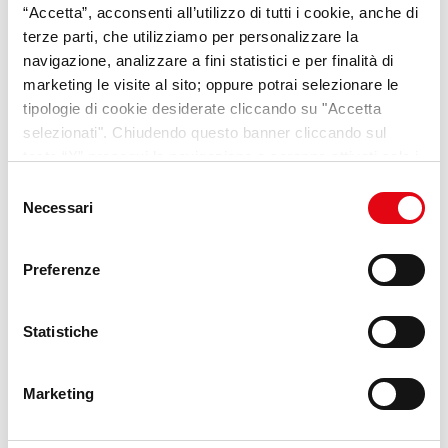
“Accetta”, acconsenti all’utilizzo di tutti i cookie, anche di
terze parti, che utilizziamo per personalizzare la
navigazione, analizzare a fini statistici e per finalità di
Scopri il progetto
marketing le visite al sito; oppure potrai selezionare le
tipologie di cookie desiderate cliccando su "Accetta
selezionati". Chiudendo questo banner cliccando sul
tasto “X” prosegui la navigazione e saranno attivati solo i
cookie tecnici necessari per la fruizione del sito. Potrai
Selezione
modificare le tue preferenze in ogni momento mediante il
Necessari
del
link “Impostazione dei cookie” a fine pagina. Per ulteriori
consenso
informazioni ti invitiamo a prendere visione della
Cookie
Preferenze
Policy
.
Statistiche
VideoPillole
per chi cerca
Marketing
opportunità e consigli sul
mondo del lavoro