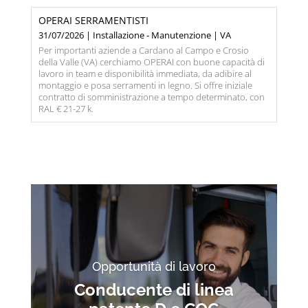
OPERAI SERRAMENTISTI
31/07/2026 | Installazione - Manutenzione | VA
Per importanti aziende a Cardano al Campo e Crosio
della Valle (VA) cerchiamo OPERAI con buone capacità di
lavoro in team e disponibilità immediata, da adibire al
montaggio e posa serramenti in legno. Si offre iniziale
contratto di somministrazione a tempo determinato, con
RAL € 21-27 k.
Opportunità di lavoro
Conducente di linea