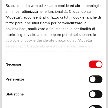
Su questo sito web utilizziamo cookie ed altre tecnologie
VideoPillole
per chi cerca
simili per ottimizzarne le funzionalità. Cliccando su
opportunità e consigli sul
“Accetta”, acconsenti all’utilizzo di tutti i cookie, anche di
terze parti, che utilizziamo per personalizzare la
mondo del lavoro
navigazione, analizzare a fini statistici e per finalità di
marketing le visite al sito; oppure potrai selezionare le
Scopri Lab Umana
tipologie di cookie desiderate cliccando su "Accetta
selezionati". Chiudendo questo banner cliccando sul
tasto “X” prosegui la navigazione e saranno attivati solo i
cookie tecnici necessari per la fruizione del sito. Potrai
Selezione
modificare le tue preferenze in ogni momento mediante il
Necessari
del
link “Impostazione dei cookie” a fine pagina. Per ulteriori
consenso
informazioni ti invitiamo a prendere visione della
Cookie
Preferenze
Policy
.
Statistiche