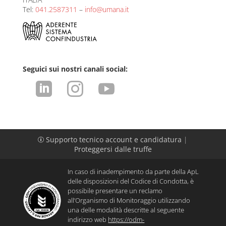
Tel:
041.2587311
–
info@umana.it
Seguici sui nostri canali social:



Supporto tecnico account e candidatura
|
p
Proteggersi dalle truffe
In caso di inadempimento da parte della ApL
delle disposizioni del Codice di Condotta, è
possibile presentare un reclamo
all’Organismo di Monitoraggio utilizzando
una delle modalità descritte al seguente
indirizzo web
https://odm-