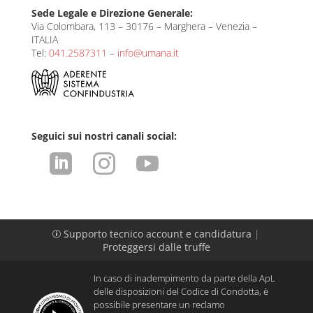
Sede Legale e Direzione Generale:
Via Colombara, 113 – 30176 – Marghera – Venezia –
ITALIA
Tel:
041.2587311
–
info@umana.it
Seguici sui nostri canali social:



Supporto tecnico account e candidatura
|
p
Proteggersi dalle truffe
In caso di inadempimento da parte della ApL
delle disposizioni del Codice di Condotta, è
possibile presentare un reclamo