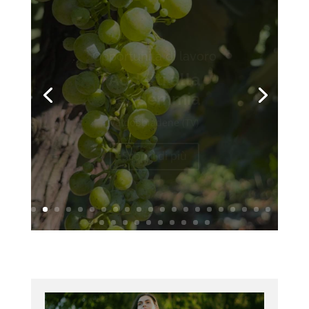
Opportunità di lavoro
Addetti alla
vendemmia
Valdobbiadene (TV)
Scopri di più