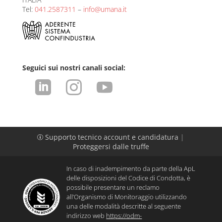
Tel:
041.2587311
–
info@umana.it
Seguici sui nostri canali social:



Supporto tecnico account e candidatura
|
p
Proteggersi dalle truffe
In caso di inadempimento da parte della ApL
delle disposizioni del Codice di Condotta, è
possibile presentare un reclamo
all’Organismo di Monitoraggio utilizzando
una delle modalità descritte al seguente
indirizzo web
https://odm-