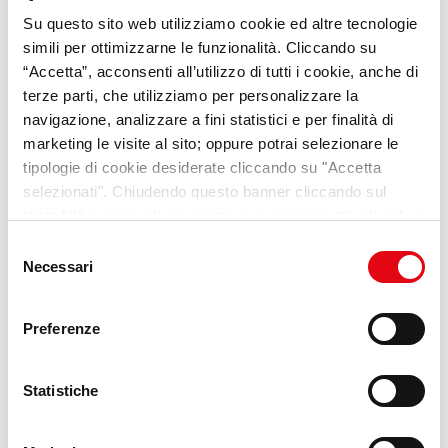
Su questo sito web utilizziamo cookie ed altre tecnologie
VideoPillole
per chi cerca
simili per ottimizzarne le funzionalità. Cliccando su
opportunità e consigli sul
“Accetta”, acconsenti all’utilizzo di tutti i cookie, anche di
terze parti, che utilizziamo per personalizzare la
mondo del lavoro
navigazione, analizzare a fini statistici e per finalità di
marketing le visite al sito; oppure potrai selezionare le
Scopri Lab Umana
tipologie di cookie desiderate cliccando su "Accetta
selezionati". Chiudendo questo banner cliccando sul
tasto “X” prosegui la navigazione e saranno attivati solo i
cookie tecnici necessari per la fruizione del sito. Potrai
Selezione
modificare le tue preferenze in ogni momento mediante il
Necessari
del
link “Impostazione dei cookie” a fine pagina. Per ulteriori
consenso
informazioni ti invitiamo a prendere visione della
Cookie
Preferenze
Policy
.
Statistiche