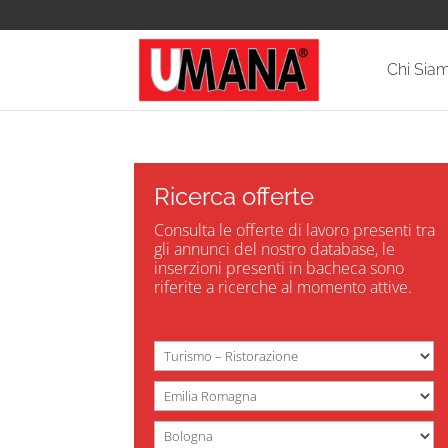
Chi Sia
Ricerca offerte
Consulta le offerte di lavoro presenti tra
gli annunci del nostro database, le
inserzioni presenti in bacheca sono
riferite a ricerche al momento attive.