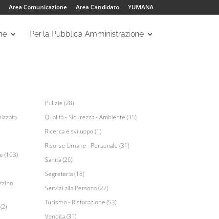
Area Comunicazione
Area Candidato
YUMANA
one
Per la Pubblica Amministrazione
Pulizie (28)
izzata
Qualità - Sicurezza - Ambiente (35)
Ricerca e sviluppo (1)
Risorse Umane - Personale (31)
e (103)
Sanità (26)
Segreteria (18)
zzino
Servizi alla Persona (22)
Turismo - Ristorazione (53)
(2)
Vendita (31)