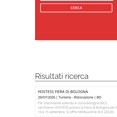
Risultati ricerca
HOSTESS FIERA DI BOLOGNA
29/07/2026 | Turismo - Ristorazione | BO
Per importante azienda in zona Bologna (BO),
cerchiamo HOSTESS presso la Fiera di Bologna per i
14 e 15 settembre. Si offre retribuzione di € 220,00.