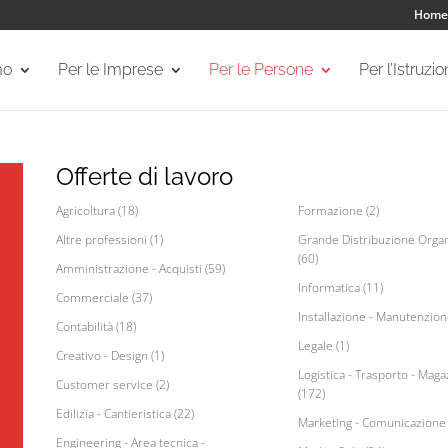
Home
mo
Per le Imprese
Per le Persone
Per l’Istruzi
Offerte di lavoro
Agricoltura (18)
Formazione (2)
Altre professioni (1)
Grande Distribuzione Organ
(60)
Amministrazione - Acquisti (59)
Informatica (11)
Commerciale (37)
Installazione - Manutenzion
Contabilità (18)
Legale (1)
Creativo - Design (1)
Logistica - Trasporto - Maga
Customer service (2)
(172)
Edilizia - Cantieristica (22)
Marketing - Comunicazione 
Engineering - Area tecnica -