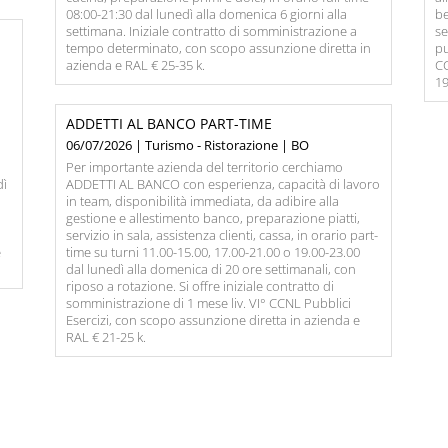
08:00-21:30 dal lunedì alla domenica 6 giorni alla
be
settimana. Iniziale contratto di somministrazione a
se
tempo determinato, con scopo assunzione diretta in
pu
azienda e RAL € 25-35 k.
CC
19
ADDETTI AL BANCO PART-TIME
06/07/2026 | Turismo - Ristorazione | BO
Per importante azienda del territorio cerchiamo
dì
ADDETTI AL BANCO con esperienza, capacità di lavoro
in team, disponibilità immediata, da adibire alla
gestione e allestimento banco, preparazione piatti,
servizio in sala, assistenza clienti, cassa, in orario part-
e
time su turni 11.00-15.00, 17.00-21.00 o 19.00-23.00
dal lunedì alla domenica di 20 ore settimanali, con
riposo a rotazione. Si offre iniziale contratto di
somministrazione di 1 mese liv. VI° CCNL Pubblici
Esercizi, con scopo assunzione diretta in azienda e
RAL € 21-25 k.