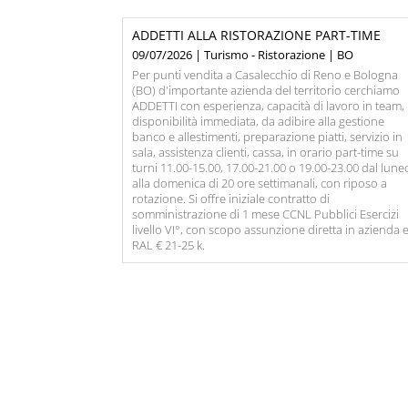
ADDETTI ALLA RISTORAZIONE PART-TIME
09/07/2026 | Turismo - Ristorazione | BO
Per punti vendita a Casalecchio di Reno e Bologna
(BO) d'importante azienda del territorio cerchiamo
ADDETTI con esperienza, capacità di lavoro in team,
disponibilità immediata, da adibire alla gestione
banco e allestimenti, preparazione piatti, servizio in
sala, assistenza clienti, cassa, in orario part-time su
turni 11.00-15.00, 17.00-21.00 o 19.00-23.00 dal lune
alla domenica di 20 ore settimanali, con riposo a
rotazione. Si offre iniziale contratto di
somministrazione di 1 mese CCNL Pubblici Esercizi
livello VI°, con scopo assunzione diretta in azienda 
RAL € 21-25 k.