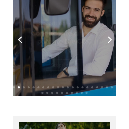
Opportunità di lavoro
Conducente di linea
patente D e CQC
Bologna
Scopri di più