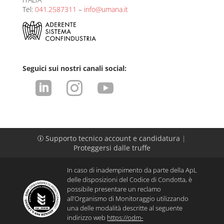
Tel:
041.2587311
–
info@umana.it
Seguici sui nostri canali social:



Supporto tecnico account e candidatura
|
p
Proteggersi dalle truffe
In caso di inadempimento da parte della ApL
delle disposizioni del Codice di Condotta, è
possibile presentare un reclamo
all’Organismo di Monitoraggio utilizzando
una delle modalità descritte al seguente
indirizzo web
https://odm-