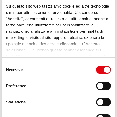
Su questo sito web utilizziamo cookie ed altre tecnologie
VideoPillole
per chi cerca
simili per ottimizzarne le funzionalità. Cliccando su
opportunità e consigli sul
“Accetta”, acconsenti all’utilizzo di tutti i cookie, anche di
terze parti, che utilizziamo per personalizzare la
mondo del lavoro
navigazione, analizzare a fini statistici e per finalità di
marketing le visite al sito; oppure potrai selezionare le
Scopri Lab Umana
tipologie di cookie desiderate cliccando su "Accetta
selezionati". Chiudendo questo banner cliccando sul
tasto “X” prosegui la navigazione e saranno attivati solo i
cookie tecnici necessari per la fruizione del sito. Potrai
Selezione
modificare le tue preferenze in ogni momento mediante il
Necessari
del
link “Impostazione dei cookie” a fine pagina. Per ulteriori
consenso
informazioni ti invitiamo a prendere visione della
Cookie
Preferenze
Policy
.
Statistiche