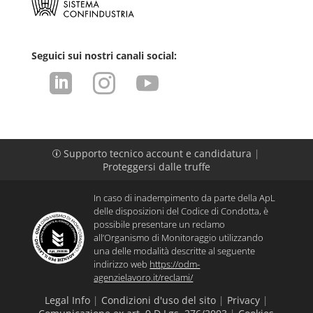
Seguici sui nostri canali social:



Supporto tecnico account e candidatura
|
p
Proteggersi dalle truffe
In caso di inadempimento da parte della ApL
delle disposizioni del Codice di Condotta, è
possibile presentare un reclamo
all’Organismo di Monitoraggio utilizzando
una delle modalità descritte al seguente
indirizzo web
https://odm-
agenzielavoro.it/reclami/
Legal Info
|
Condizioni d'uso del sito
|
Privacy
|