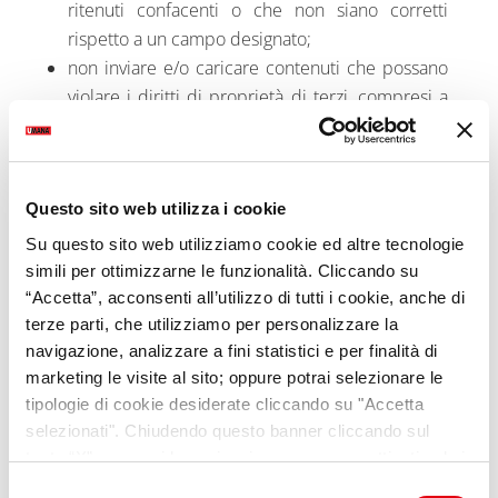
ritenuti confacenti o che non siano corretti
rispetto a un campo designato;
non inviare e/o caricare contenuti che possano
violare i diritti di proprietà di terzi, compresi a
titolo esplicativo e non esaustivo, il diritto di
proprietà intellettuale e industriale;
non divulgare le informazioni che non ha il
Questo sito web utilizza i cookie
diritto di divulgare;
non utilizzare gli strumenti e i servizi messi a
Su questo sito web utilizziamo cookie ed altre tecnologie
disposizione da Umana per finalità illecite.
simili per ottimizzarne le funzionalità. Cliccando su
“Accetta”, acconsenti all’utilizzo di tutti i cookie, anche di
Umana si riserva di sospendere
terze parti, che utilizziamo per personalizzare la
temporaneamente, bloccare o interrompere
navigazione, analizzare a fini statistici e per finalità di
definitivamente il Sito e/o i Servizi del sito, anche
senza previa comunicazione all’Utente, nel caso in
marketing le visite al sito; oppure potrai selezionare le
cui venissero riscontrate violazioni delle presenti
tipologie di cookie desiderate cliccando su "Accetta
Condizioni d’uso.
selezionati". Chiudendo questo banner cliccando sul
tasto “X” prosegui la navigazione e saranno attivati solo i
cookie tecnici necessari per la fruizione del sito. Potrai
Selezione