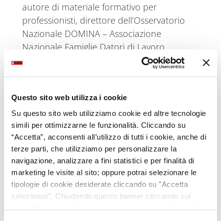
autore di materiale formativo per
professionisti, direttore dell’Osservatorio
Nazionale DOMINA – Associazione
Nazionale Famiglie Datori di Lavoro
Domestico; Luigi Polesel, responsabile Area
Specialistica Servizi alla Persona di Umana
e Paolo Vaccaro, responsabile Area Nord-
Questo sito web utilizza i cookie
Ovest Lombardia, Cooperativa sociale
Società Dolce.
Su questo sito web utilizziamo cookie ed altre tecnologie
simili per ottimizzarne le funzionalità. Cliccando su
L’evento si terrà il 21 maggio, al Quark
“Accetta”, acconsenti all’utilizzo di tutti i cookie, anche di
Hotel di Milano, dalle 11.30 alle 13.00.
terze parti, che utilizziamo per personalizzare la
navigazione, analizzare a fini statistici e per finalità di
Per saperne di più:
marketing le visite al sito; oppure potrai selezionare le
https://www.nonautosufficienza.it/worksho
tipologie di cookie desiderate cliccando su "Accetta
selezionati". Chiudendo questo banner cliccando sul
p/assistenza-familiare-tra-bisogni-reali-e-
tasto “X” prosegui la navigazione e saranno attivati solo i
risposte-possibili/
cookie tecnici necessari per la fruizione del sito. Potrai