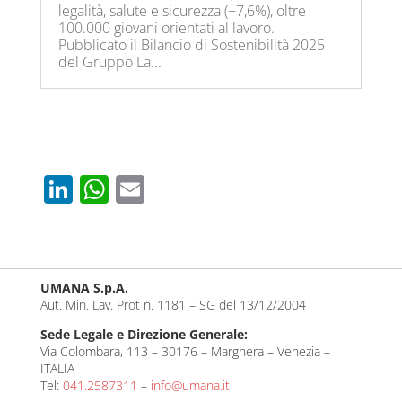
legalità, salute e sicurezza (+7,6%), oltre
100.000 giovani orientati al lavoro.
Pubblicato il Bilancio di Sostenibilità 2025
del Gruppo La...
Li
W
E
n
h
m
k
at
ail
e
s
UMANA S.p.A.
dI
A
Aut. Min. Lav. Prot n. 1181 – SG del 13/12/2004
n
p
Sede Legale e Direzione Generale:
p
Via Colombara, 113 – 30176 – Marghera – Venezia –
ITALIA
Tel:
041.2587311
–
info@umana.it