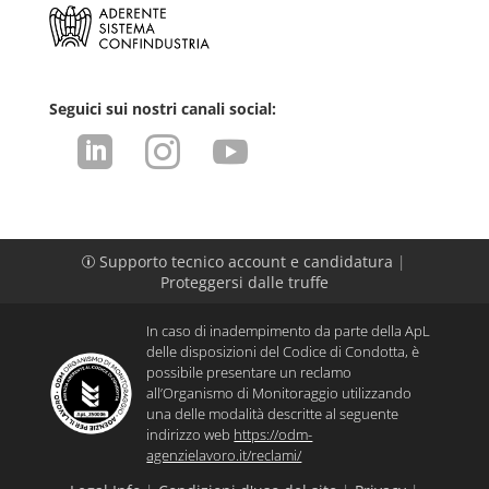
Seguici sui nostri canali social:



Supporto tecnico account e candidatura
|
p
Proteggersi dalle truffe
In caso di inadempimento da parte della ApL
delle disposizioni del Codice di Condotta, è
possibile presentare un reclamo
all’Organismo di Monitoraggio utilizzando
una delle modalità descritte al seguente
indirizzo web
https://odm-
agenzielavoro.it/reclami/