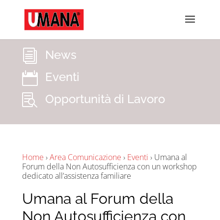
News
i
Eventi

Opportunità di Lavoro

Home
›
Area Comunicazione
›
Eventi
›
Umana al
Forum della Non Autosufficienza con un workshop
dedicato all’assistenza familiare
Umana al Forum della
Non Autosufficienza con