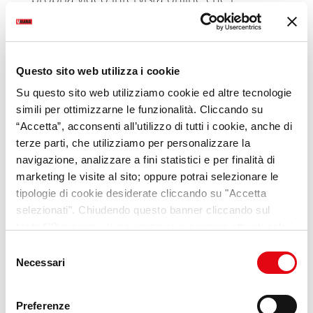
recruiter potranno successivamente
visionare e valutare direttamente all’interno
della piattaforma CVing: questo processo
Questo sito web utilizza i cookie
permette così di sostenere video colloqui di
selezione in modalità esclusivamente on
Su questo sito web utilizziamo cookie ed altre tecnologie
simili per ottimizzarne le funzionalità. Cliccando su
demand.
“Accetta”, acconsenti all’utilizzo di tutti i cookie, anche di
Lunedì 8 marzo alle ore 16.00 si terrà il
terze parti, che utilizziamo per personalizzare la
navigazione, analizzare a fini statistici e per finalità di
webinar di apertura dell’evento, a cui
marketing le visite al sito; oppure potrai selezionare le
parteciperanno:
tipologie di cookie desiderate cliccando su "Accetta
selezionati". Chiudendo questo banner cliccando sul
Maria Rita Fiasco, Vice President Anitec-
tasto “X” prosegui la navigazione e saranno attivati solo i
Assinform;
cookie tecnici necessari per la fruizione del sito. Potrai
Anna Carmassi, Advisory Board Leader
Selezione
modificare le tue preferenze in ogni momento mediante il
Necessari
STEAMiamoci;
del
link “Impostazione dei cookie” a fine pagina. Per ulteriori
consenso
Maura Frusone, Head of Channel
informazioni ti invitiamo a prendere visione della
Cookie
Kaspersky;
Preferenze
Policy
.