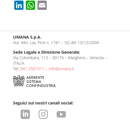
Li
W
E
n
h
m
k
at
ail
e
s
UMANA S.p.A.
dI
A
Aut. Min. Lav. Prot n. 1181 – SG del 13/12/2004
n
p
Sede Legale e Direzione Generale:
p
Via Colombara, 113 – 30176 – Marghera – Venezia –
ITALIA
Tel:
041.2587311
–
info@umana.it
Seguici sui nostri canali social:


