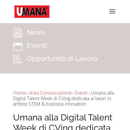
News
i
Eventi

Opportunità di Lavoro

Home
›
Area Comunicazione
›
Eventi
›
Umana alla
Digital Talent Week di CVing dedicata ai lavori in
ambito STEM & business innovation
Umana alla Digital Talent
Week di CVing dedicata