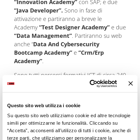
“Innovation Academy”
con SAP; e due
“Java Developer”.
Sono in fase di
attivazione e partiranno a breve le
Academy
“Test Designer Academy”
e due
“Data Management”
. Partiranno su web
anche “
Data And Cybersecurity
Bootcamp Academy”
e
“Crm/Erp
Academy”
.
Sono tutti percorsi formativi ICT di circa 240
ore ciascuno dedicati alla costruzione di
profili tecnici specializzati e profili
funzionali/consulenti.
Questo sito web utilizza i cookie
Umana, attraverso Umana Forma, nel 2019
Su questo sito web utilizziamo cookie ed altre tecnologie
ha attivato 153 Academy, di cui 80 nel
simili per ottimizzarne le funzionalità. Cliccando su
settore ICT per un totale di 1.773 allievi
“Accetta”, acconsenti all’utilizzo di tutti i cookie, anche di
terze parti, che utilizziamo per personalizzare la
formati, di cui 950 in ambito ICT, erogando