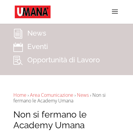
News
i
Eventi

Opportunità di Lavoro

Home
›
Area Comunicazione
›
News
›
Non si
fermano le Academy Umana
Non si fermano le
Academy Umana