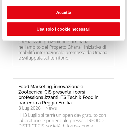
Accetta
Il Progetto Ghana approda a Brescia
14 Lug 2026
|
News
Bonomi Group accoglie 13 giovani
Usa solo i cookie necessari
professionisti africani Bonomi Group inserirà
tredici giovani operatori meccanici
specializzati provenienti dal Ghana
nell’ambito del Progetto Ghana, l’iniziativa di
mobilità internazionale promossa da Umana
e sviluppata sul territorio...
Food Marketing, innovazione e
Zootecnica: CIS presenta i corsi
professionalizzanti ITS Tech & Food in
partenza a Reggio Emilia
8 Lug 2026
|
News
Il 13 Luglio si terrà un open day gratuito con
laboratorio esperienziale presso CIRFOOD
DISTRICT CIS, società di formazione e