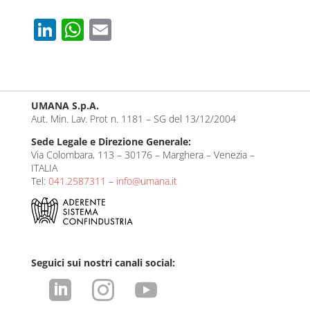
Li
W
E
n
h
m
k
at
ail
e
s
UMANA S.p.A.
dI
A
Aut. Min. Lav. Prot n. 1181 – SG del 13/12/2004
n
p
Sede Legale e Direzione Generale:
p
Via Colombara, 113 – 30176 – Marghera – Venezia –
ITALIA
Tel:
041.2587311
–
info@umana.it
Seguici sui nostri canali social:


