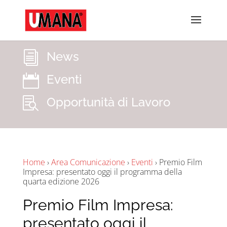
News
i
Eventi

Opportunità di Lavoro

Home
›
Area Comunicazione
›
Eventi
›
Premio Film
Impresa: presentato oggi il programma della
quarta edizione 2026
Premio Film Impresa:
presentato oggi il