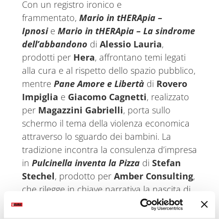
Con un registro ironico e
frammentato,
Mario in tHERApia –
Ipnosi
e
Mario in tHERApia – La sindrome
dell’abbandono
di
Alessio Lauria
,
prodotti per
Hera
, affrontano temi legati
alla cura e al rispetto dello spazio pubblico,
mentre
Pane Amore e Libertà
di
Rovero
Impiglia
e
Giacomo Cagnetti
, realizzato
per
Magazzini Gabrielli
, porta sullo
schermo il tema della violenza economica
attraverso lo sguardo dei bambini. La
tradizione incontra la consulenza d’impresa
in
Pulcinella inventa la Pizza
di
Stefan
Stechel
, prodotto per
Amber Consulting
,
che rilegge in chiave narrativa la nascita di
un’icona italiana.