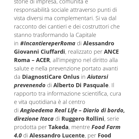
storie di impresa, comunità e
responsabilità sociale attraverso punti di
vista diversi ma complementari. Si va dal
racconto dei cantieri e dei costruttori che
stanno trasformando la Capitale
in
#IncantiereperRoma
di
Alessandro
Giovanni Ciuffardi
, realizzato per
ANCE
Roma – ACER
, all’impegno nel diritto alla
salute e nella prevenzione portato avanti
da
DiagnostiCare Onlus
in
Aiutarsi
prevenendo
di
Alberto Di Pasquale
. Il
rapporto tra informazione scientifica, cura
e vita quotidiana è al centro
di
Angioedema Real Life – Diario di bordo,
direzione Itaca
di
Ruggero Rollini
, serie
prodotta per
Takeda
, mentre
Food Farm
4.0
di
Alessandro Lucente
, per
Food