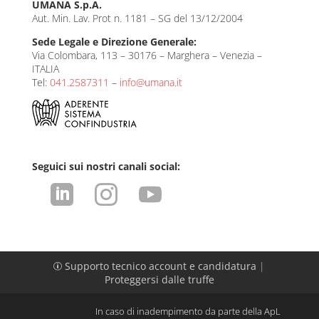
UMANA S.p.A.
dI
A
Aut. Min. Lav. Prot n. 1181 – SG del 13/12/2004
n
p
Sede Legale e Direzione Generale:
p
Via Colombara, 113 – 30176 – Marghera – Venezia –
ITALIA
Tel:
041.2587311
–
info@umana.it
Seguici sui nostri canali social:



Supporto tecnico account e candidatura
|
p
Proteggersi dalle truffe
In caso di inadempimento da parte della ApL