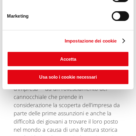
incursioni nella ricostruzione storica in
costume, nella situation comedy seriale,
Marketing
affrontando un paesaggio tematico senza
limiti: dall’importanza della corretta
raccolta dei rifiuti, alla discriminazione di
Impostazione dei cookie
genere, dalla messa in scena surreale della
vita di chi ha come professione
Accetta
l’ospitalità al road movie, dalla tradizionale
storia famigliare dell’impresa di lunga data
Usa solo i cookie necessari
– forse il genere più tradizionale del film
d’impresa – ad un rovesciamento del
cannocchiale che prende in
considerazione la scoperta dell’impresa da
parte delle prime assunzioni e anche la
difficoltà dei giovani a trovare il loro posto
nel mondo a causa di una frattura storica