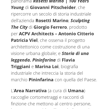
panorama
Rosetti Marino | 100 Years
Young
di
Giovanni Pitscheider
, che
ripercorre un secolo di storia industriale
dell’azienda
Rosetti Marino
;
Sculpting
The City
di
Giorgio Ferrero
, prodotto
per
ACPV Architects – Antonio Citterio
Patricia Viel
, che osserva il progetto
architettonico come costruzione di una
visione urbana globale; e
Storia di una
leggenda. Pininfarina
di
Flavia
Triggiani
e
Marina Loi
, biografia
industriale che intreccia la storia del
marchio
Pininfarina
con quella del Paese.
L’
Area Narrativa
(a cura di
Umana
)
raccoglie cortometraggi e racconti di
finzione che mettono al centro persone,