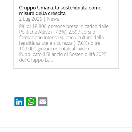
Gruppo Umana: la sostenibilità come
misura della crescita
2 Lug 2026
|
News
Più di 18.800 persone prese in carico dalle
Politiche Attive (+7,3%), 2.597 corsi di
formazione interna su etica, cultura della
legalità, salute e sicurezza (+7,6%), oltre
100.000 giovani orientati al lavoro.
Pubblicato il Bilancio di Sostenibilità 2025
del Gruppo La...
Li
W
E
n
h
m
k
at
ail
e
s