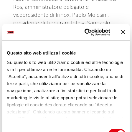
Ros, amministratore delegato e
vicepresidente di Irinox, Paolo Molesini,
presidente di Fideuram Intesa Sanpaolo
Private Banking, Gianfranco Fabi,
giornalista, Franco Moscetti, presidente del
CdA di OVS e Fabio Sattin, presidente e
Questo sito web utilizza i cookie
amministratore delegato di Private Equity
Partners.
Su questo sito web utilizziamo cookie ed altre tecnologie
simili per ottimizzarne le funzionalità. Cliccando su
Il Premio Mario Unnia è indetto dalla
“Accetta”, acconsenti all’utilizzo di tutti i cookie, anche di
Fondazione Università Ca Foscari di
terze parti, che utilizziamo per personalizzare la
navigazione, analizzare a fini statistici e per finalità di
Venezia in memoria del pensiero e dei
marketing le visite al sito; oppure potrai selezionare le
contributi del sociologo, politologo,
tipologie di cookie desiderate cliccando su "Accetta
economista d’impresa e scrittore Mario
selezionati". Chiudendo questo banner cliccando sul
Unnia.
tasto “X” prosegui la navigazione e saranno attivati solo i
cookie tecnici necessari per la fruizione del sito. Potrai
Selezione