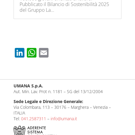
Pubblicato il Bilancio di Sostenibilità 2025
del Gruppo La...
Li
W
E
n
h
m
k
at
ail
e
s
UMANA S.p.A.
dI
A
Aut. Min. Lav. Prot n. 1181 – SG del 13/12/2004
n
p
Sede Legale e Direzione Generale:
p
Via Colombara, 113 – 30176 – Marghera – Venezia –
ITALIA
Tel:
041.2587311
–
info@umana.it