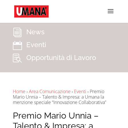
News
i
Eventi

Opportunità di Lavoro

Home
›
Area Comunicazione
›
Eventi
›
Premio
Mario Unnia – Talento & Impresa: a Umana la
menzione speciale “Innovazione Collaborativa”
Premio Mario Unnia –
Talento & Impresa: a