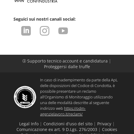
Seguici sui nostri canali social:



Supporto tecnico account e candidatura
|
p
Proteggersi dalle truffe
In caso di inadempimento da parte della ApL
delle disposizioni del Codice di Condotta, è
possibile presentare un reclamo
all’Organismo di Monitoraggio utilizzando
una delle modalità descritte al seguente
indirizzo web
https://odm-
agenzielavoro.it/reclami/
Legal Info
|
Condizioni d'uso del sito
|
Privacy
|
Comunicazione ex art. 9 D.Lgs. 276/2003
|
Cookies