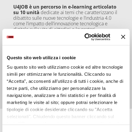
U4JOB è un percorso in e-learning articolato
su 10 unità
dedicate ai temi che caratterizzano il
dibattito sulle nuove tecnologie e l’industria 4.0
come l’impatto dell’innovazione tecnologica e
digitale sulla vita di cittadini e lavoratori,
l’importanza della gestione dei dati nell’era
digitale, la user experience, il cloud computing, il
pensiero computazionale e potenzialità dei
paradigmi del 4.0.
I contenuti mantengono un linguaggio divulgativo,
Questo sito web utilizza i cookie
senza eccedere in tecnicismi fini a sé stessi.
Su questo sito web utilizziamo cookie ed altre tecnologie
simili per ottimizzarne le funzionalità. Cliccando su
“Accetta”, acconsenti all’utilizzo di tutti i cookie, anche di
Scopri U4JOB
terze parti, che utilizziamo per personalizzare la
navigazione, analizzare a fini statistici e per finalità di
marketing le visite al sito; oppure potrai selezionare le
tipologie di cookie desiderate cliccando su "Accetta
selezionati". Chiudendo questo banner cliccando sul
tasto “X” prosegui la navigazione e saranno attivati solo i
cookie tecnici necessari per la fruizione del sito. Potrai