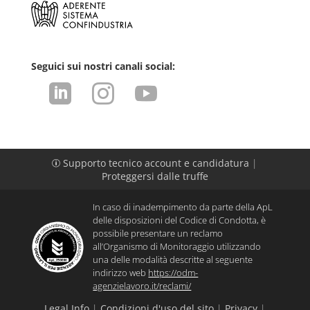
Seguici sui nostri canali social:



Supporto tecnico account e candidatura
|
p
Proteggersi dalle truffe
In caso di inadempimento da parte della ApL
delle disposizioni del Codice di Condotta, è
possibile presentare un reclamo
all’Organismo di Monitoraggio utilizzando
una delle modalità descritte al seguente
indirizzo web
https://odm-
agenzielavoro.it/reclami/
Legal Info
|
Condizioni d'uso del sito
|
Privacy
|