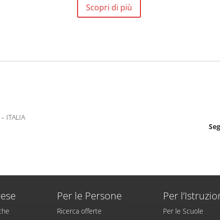
Scopri di più
– ITALIA
Seg
rese
Per le Persone
Per l’Istruzi
iche
Ricerca offerte
Per le Scuole