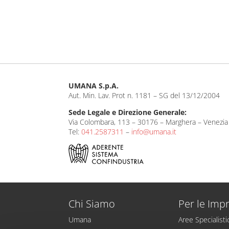
UMANA S.p.A.
Aut. Min. Lav. Prot n. 1181 – SG del 13/12/2004
Sede Legale e Direzione Generale:
Via Colombara, 113 – 30176 – Marghera – Venezia 
Tel:
041.2587311
–
info@umana.it
Chi Siamo
Per le Imp
Umana
Aree Specialist