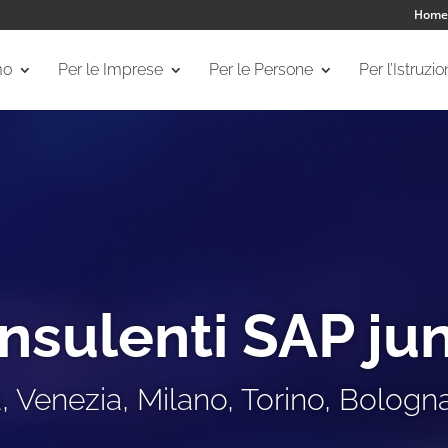
Home
mo
Per le Imprese
Per le Persone
Per l’Istruzi
nsulenti SAP jun
 Venezia, Milano, Torino, Bolog