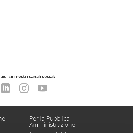
uici sui nostri canali social:



one
Per la Pubblica
Amministrazione