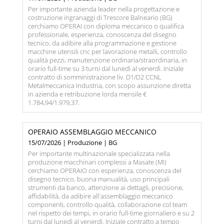
Per importante azienda leader nella progettazione e
costruzione ingranaggi di Trescore Balneario (BG)
cerchiamo OPERAI con diploma meccanico o qualifica
professionale, esperienza, conoscenza del disegno
tecnico, da adibire alla programmazione e gestione
macchine utensili cnc per lavorazione metalli, controllo
qualità pezzi, manutenzione ordinaria/straordinaria, in
orario full-time su 3 turni dal lunedì al venerdì. Iniziale
contratto di somministrazione liv. D1/D2 CCNL
Metalmeccanica Industria, con scopo assunzione diretta
in azienda e retribuzione lorda mensile €
1.784,94/1.979,37.
OPERAIO ASSEMBLAGGIO MECCANICO
15/07/2026 | Produzione | BG
Per importante multinazionale specializzata nella
produzione macchinari complessi a Masate (MI)
cerchiamo OPERAIO con esperienza, conoscenza del
disegno tecnico, buona manualità, uso principali
strumenti da banco, attenzione ai dettagli, precisione,
affidabilità, da adibire all'assemblaggio meccanico
componenti, controllo qualità, collaborazione col team
nel rispetto dei tempi, in orario full-time giornaliero e su 2
turni dal lunedì al venerdì. Iniziale contratto a tempo