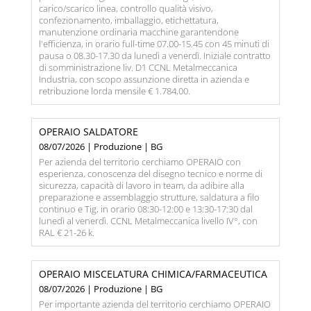
carico/scarico linea, controllo qualità visivo,
confezionamento, imballaggio, etichettatura,
manutenzione ordinaria macchine garantendone
l'efficienza, in orario full-time 07.00-15.45 con 45 minuti di
pausa o 08.30-17.30 da lunedì a venerdì. Iniziale contratto
di somministrazione liv. D1 CCNL Metalmeccanica
Industria, con scopo assunzione diretta in azienda e
retribuzione lorda mensile € 1.784,00.
OPERAIO SALDATORE
08/07/2026 | Produzione | BG
Per azienda del territorio cerchiamo OPERAIO con
esperienza, conoscenza del disegno tecnico e norme di
sicurezza, capacità di lavoro in team, da adibire alla
preparazione e assemblaggio strutture, saldatura a filo
continuo e Tig, in orario 08:30-12:00 e 13:30-17:30 dal
lunedì al venerdì. CCNL Metalmeccanica livello IV°, con
RAL € 21-26 k.
OPERAIO MISCELATURA CHIMICA/FARMACEUTICA
08/07/2026 | Produzione | BG
Per importante azienda del territorio cerchiamo OPERAIO