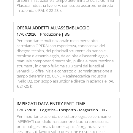
di somministrazione a tempo determinato CCNL Gomma
Plastica Industria livello H, con scopo assunzione diretta
in azienda e RAL € 22-23 k.
OPERAI ADDETTI ALL'ASSEMBLAGGIO
17/07/2026 | Produzione | BG
Per importante multinazionale metalmeccanica
cerchiamo OPERAI con esperienza, conoscenza del
disegno tecnico, dei principali strumenti da banco e
tecniche d'assemblaggio, da adibire all'assemblaggio
manuale componenti meccanici, pulizia e manutenzione
strumenti, in orario full-time su 3 turni dal lunedì al
venerdì. Si offre iniziale contratto di somministrazione a
tempo determinato, CCNL Metalmeccanica Industria
livello D2, con scopo assunzione diretta in azienda e RAL
€ 21-25 k.
IMPIEGATI DATA ENTRY PART-TIME
17/07/2026 | Logistica - Trasporto - Magazzino | BG
Per importante azienda del settore logistico cerchiamo
IMPIEGATI con diploma superiore, buona conoscenza
principali gestionali, buone capacità organizzative e
gestionali, di lavoro sotto pressione e rispetto delle