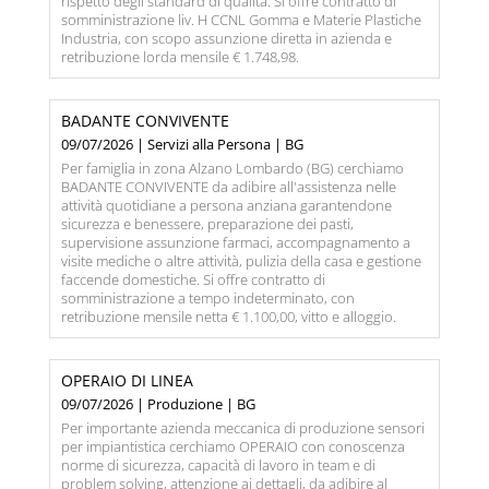
rispetto degli standard di qualità. Si offre contratto di
somministrazione liv. H CCNL Gomma e Materie Plastiche
Industria, con scopo assunzione diretta in azienda e
retribuzione lorda mensile € 1.748,98.
BADANTE CONVIVENTE
09/07/2026 | Servizi alla Persona | BG
Per famiglia in zona Alzano Lombardo (BG) cerchiamo
BADANTE CONVIVENTE da adibire all'assistenza nelle
attività quotidiane a persona anziana garantendone
sicurezza e benessere, preparazione dei pasti,
supervisione assunzione farmaci, accompagnamento a
visite mediche o altre attività, pulizia della casa e gestione
faccende domestiche. Si offre contratto di
somministrazione a tempo indeterminato, con
retribuzione mensile netta € 1.100,00, vitto e alloggio.
OPERAIO DI LINEA
09/07/2026 | Produzione | BG
Per importante azienda meccanica di produzione sensori
per impiantistica cerchiamo OPERAIO con conoscenza
norme di sicurezza, capacità di lavoro in team e di
problem solving, attenzione ai dettagli, da adibire al