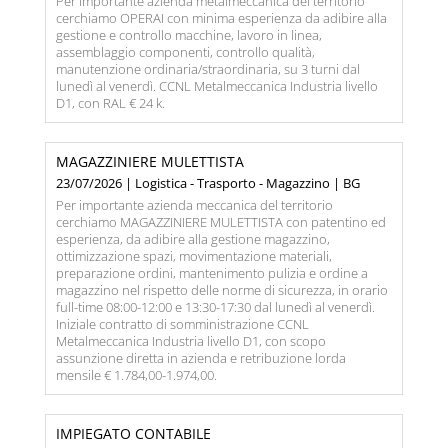
Per importante azienda metalmeccanica del territorio
cerchiamo OPERAI con minima esperienza da adibire alla
gestione e controllo macchine, lavoro in linea,
assemblaggio componenti, controllo qualità,
manutenzione ordinaria/straordinaria, su 3 turni dal
lunedì al venerdì. CCNL Metalmeccanica Industria livello
D1, con RAL € 24 k.
MAGAZZINIERE MULETTISTA
23/07/2026 | Logistica - Trasporto - Magazzino | BG
Per importante azienda meccanica del territorio
cerchiamo MAGAZZINIERE MULETTISTA con patentino ed
esperienza, da adibire alla gestione magazzino,
ottimizzazione spazi, movimentazione materiali,
preparazione ordini, mantenimento pulizia e ordine a
magazzino nel rispetto delle norme di sicurezza, in orario
full-time 08:00-12:00 e 13:30-17:30 dal lunedì al venerdì.
Iniziale contratto di somministrazione CCNL
Metalmeccanica Industria livello D1, con scopo
assunzione diretta in azienda e retribuzione lorda
mensile € 1.784,00-1.974,00.
IMPIEGATO CONTABILE