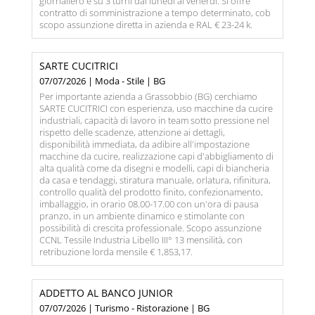
giornaliero e su 3 turni dal lunedì al venerdì. Si offre
contratto di somministrazione a tempo determinato, cob
scopo assunzione diretta in azienda e RAL € 23-24 k.
SARTE CUCITRICI
07/07/2026 | Moda - Stile | BG
Per importante azienda a Grassobbio (BG) cerchiamo
SARTE CUCITRICI con esperienza, uso macchine da cucire
industriali, capacità di lavoro in team sotto pressione nel
rispetto delle scadenze, attenzione ai dettagli,
disponibilità immediata, da adibire all'impostazione
macchine da cucire, realizzazione capi d'abbigliamento di
alta qualità come da disegni e modelli, capi di biancheria
da casa e tendaggi, stiratura manuale, orlatura, rifinitura,
controllo qualità del prodotto finito, confezionamento,
imballaggio, in orario 08.00-17.00 con un'ora di pausa
pranzo, in un ambiente dinamico e stimolante con
possibilità di crescita professionale. Scopo assunzione
CCNL Tessile Industria Libello III° 13 mensilità, con
retribuzione lorda mensile € 1,853,17.
ADDETTO AL BANCO JUNIOR
07/07/2026 | Turismo - Ristorazione | BG