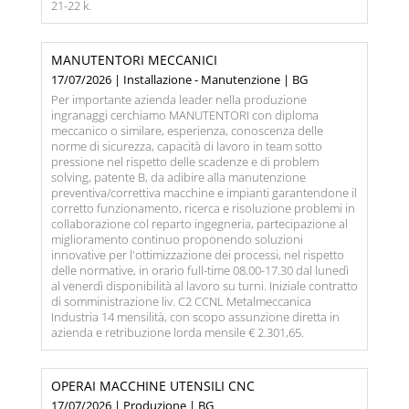
21-22 k.
MANUTENTORI MECCANICI
17/07/2026 | Installazione - Manutenzione | BG
Per importante azienda leader nella produzione
ingranaggi cerchiamo MANUTENTORI con diploma
meccanico o similare, esperienza, conoscenza delle
norme di sicurezza, capacità di lavoro in team sotto
pressione nel rispetto delle scadenze e di problem
solving, patente B, da adibire alla manutenzione
preventiva/correttiva macchine e impianti garantendone il
corretto funzionamento, ricerca e risoluzione problemi in
collaborazione col reparto ingegneria, partecipazione al
miglioramento continuo proponendo soluzioni
innovative per l'ottimizzazione dei processi, nel rispetto
delle normative, in orario full-time 08.00-17.30 dal lunedì
al venerdì disponibilità al lavoro su turni. Iniziale contratto
di somministrazione liv. C2 CCNL Metalmeccanica
Industria 14 mensilità, con scopo assunzione diretta in
azienda e retribuzione lorda mensile € 2.301,65.
OPERAI MACCHINE UTENSILI CNC
17/07/2026 | Produzione | BG