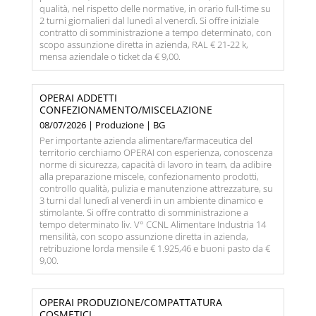
qualità, nel rispetto delle normative, in orario full-time su
2 turni giornalieri dal lunedì al venerdì. Si offre iniziale
contratto di somministrazione a tempo determinato, con
scopo assunzione diretta in azienda, RAL € 21-22 k,
mensa aziendale o ticket da € 9,00.
OPERAI ADDETTI
CONFEZIONAMENTO/MISCELAZIONE
08/07/2026 | Produzione | BG
Per importante azienda alimentare/farmaceutica del
territorio cerchiamo OPERAI con esperienza, conoscenza
norme di sicurezza, capacità di lavoro in team, da adibire
alla preparazione miscele, confezionamento prodotti,
controllo qualità, pulizia e manutenzione attrezzature, su
3 turni dal lunedì al venerdì in un ambiente dinamico e
stimolante. Si offre contratto di somministrazione a
tempo determinato liv. V° CCNL Alimentare Industria 14
mensilità, con scopo assunzione diretta in azienda,
retribuzione lorda mensile € 1.925,46 e buoni pasto da €
9,00.
OPERAI PRODUZIONE/COMPATTATURA
COSMETICI