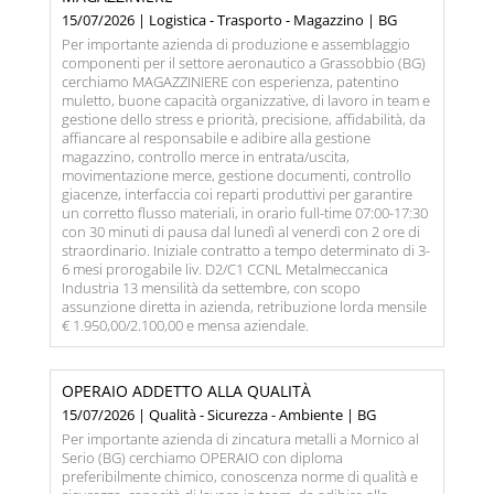
15/07/2026 | Logistica - Trasporto - Magazzino | BG
Per importante azienda di produzione e assemblaggio
componenti per il settore aeronautico a Grassobbio (BG)
cerchiamo MAGAZZINIERE con esperienza, patentino
muletto, buone capacità organizzative, di lavoro in team e
gestione dello stress e priorità, precisione, affidabilità, da
affiancare al responsabile e adibire alla gestione
magazzino, controllo merce in entrata/uscita,
movimentazione merce, gestione documenti, controllo
giacenze, interfaccia coi reparti produttivi per garantire
un corretto flusso materiali, in orario full-time 07:00-17:30
con 30 minuti di pausa dal lunedì al venerdì con 2 ore di
straordinario. Iniziale contratto a tempo determinato di 3-
6 mesi prorogabile liv. D2/C1 CCNL Metalmeccanica
Industria 13 mensilità da settembre, con scopo
assunzione diretta in azienda, retribuzione lorda mensile
€ 1.950,00/2.100,00 e mensa aziendale.
OPERAIO ADDETTO ALLA QUALITÀ
15/07/2026 | Qualità - Sicurezza - Ambiente | BG
Per importante azienda di zincatura metalli a Mornico al
Serio (BG) cerchiamo OPERAIO con diploma
preferibilmente chimico, conoscenza norme di qualità e