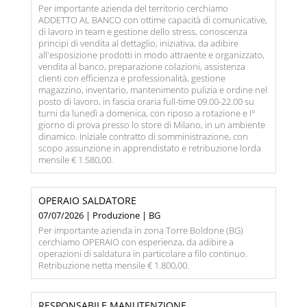
Per importante azienda del territorio cerchiamo
ADDETTO AL BANCO con ottime capacità di comunicative,
di lavoro in team e gestione dello stress, conoscenza
principi di vendita al dettaglio, iniziativa, da adibire
all'esposizione prodotti in modo attraente e organizzato,
vendita al banco, preparazione colazioni, assistenza
clienti con efficienza e professionalità, gestione
magazzino, inventario, mantenimento pulizia e ordine nel
posto di lavoro, in fascia oraria full-time 09.00-22.00 su
turni da lunedì a domenica, con riposo a rotazione e I°
giorno di prova presso lo store di Milano, in un ambiente
dinamico. Iniziale contratto di somministrazione, con
scopo assunzione in apprendistato e retribuzione lorda
mensile € 1.580,00.
OPERAIO SALDATORE
07/07/2026 | Produzione | BG
Per importante azienda in zona Torre Boldone (BG)
cerchiamo OPERAIO con esperienza, da adibire a
operazioni di saldatura in particolare a filo continuo.
Retribuzione netta mensile € 1.800,00.
RESPONSABILE MANUTENZIONE