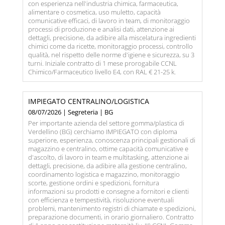
con esperienza nell'industria chimica, farmaceutica,
alimentare o cosmetica, uso muletto, capacità
comunicative efficaci, di lavoro in team, di monitoraggio
processi di produzione e analisi dati, attenzione ai
dettagli, precisione, da adibire alla miscelatura ingredienti
chimici come da ricette, monitoraggio processi, controllo
qualità, nel rispetto delle norme d'igiene e sicurezza, su 3
turni. Iniziale contratto di 1 mese prorogabile CCNL
Chimico/Farmaceutico livello E4, con RAL € 21-25 k.
IMPIEGATO CENTRALINO/LOGISTICA
08/07/2026 | Segreteria | BG
Per importante azienda del settore gomma/plastica di
Verdellino (BG) cerchiamo IMPIEGATO con diploma
superiore, esperienza, conoscenza principali gestionali di
magazzino e centralino, ottime capacità comunicative e
d'ascolto, di lavoro in team e multitasking, attenzione ai
dettagli, precisione, da adibire alla gestione centralino,
coordinamento logistica e magazzino, monitoraggio
scorte, gestione ordini e spedizioni, fornitura
informazioni su prodotti e consegne a fornitori e clienti
con efficienza e tempestività, risoluzione eventuali
problemi, mantenimento registri di chiamate e spedizioni,
preparazione documenti, in orario giornaliero. Contratto