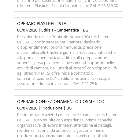
di 1 anno per sostituzione maternità liv. II° CCNL Gomma
e Materie Plastiche Piccola Industria, con RAL € 25.816,00.
OPERAIO PIASTRELLISTA
08/07/2026 | Edilizia - Cantieristica | BG
Per azienda edile a Pontirolo Nuovo (BG) cerchiamo
OPERAIO con interesse per il settore, desiderio
d'apprendimento, buona manualità, precisione,
disponibilità alle trasferte giornaliere/settimanali, anche
alla prima esperienza, da adibire alla preparazione
superfici, posa pavimenti e rivestimenti, supporto nelle
attività di cantiere, dal lunedì al venerdì con disponibilità
agli straordinari. Si offre iniziale contratto di
somministrazione CCNL Edilizia Industria, con scopo
assunzione diretta in azienda e RAL € 22-25 k.
OPERAIE CONFEZIONAMENTO COSMETICO
08/07/2026 | Produzione | BG
Per importante azienda del settore cosmetico cerchiamo
OPERAIE auto munite con esperienza, ottima capacità
organizzative, di lavoro in team, attenzione ai dettagli,
residenza in zona, da adibire alla gestione linee di
produzione, confezionamento cosmetico, controllo