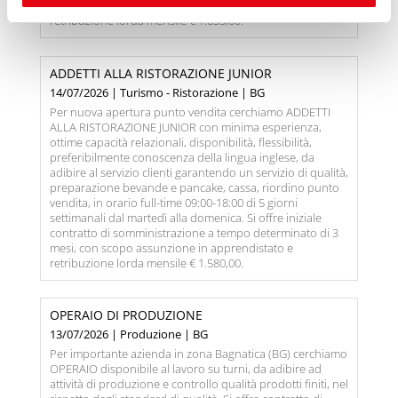
Plastica, con scopo assunzione diretta in azienda e
retribuzione lorda mensile € 1.855,00.
ADDETTI ALLA RISTORAZIONE JUNIOR
14/07/2026 | Turismo - Ristorazione | BG
Per nuova apertura punto vendita cerchiamo ADDETTI
ALLA RISTORAZIONE JUNIOR con minima esperienza,
ottime capacità relazionali, disponibilità, flessibilità,
preferibilmente conoscenza della lingua inglese, da
adibire al servizio clienti garantendo un servizio di qualità,
preparazione bevande e pancake, cassa, riordino punto
vendita, in orario full-time 09:00-18:00 di 5 giorni
settimanali dal martedì alla domenica. Si offre iniziale
contratto di somministrazione a tempo determinato di 3
mesi, con scopo assunzione in apprendistato e
retribuzione lorda mensile € 1.580,00.
OPERAIO DI PRODUZIONE
13/07/2026 | Produzione | BG
Per importante azienda in zona Bagnatica (BG) cerchiamo
OPERAIO disponibile al lavoro su turni, da adibire ad
attività di produzione e controllo qualità prodotti finiti, nel