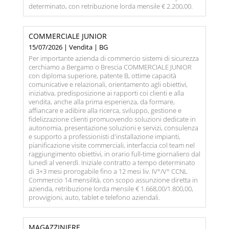
determinato, con retribuzione lorda mensile € 2.200,00.
COMMERCIALE JUNIOR
15/07/2026 | Vendita | BG
Per importante azienda di commercio sistemi di sicurezza
cerchiamo a Bergamo o Brescia COMMERCIALE JUNIOR
con diploma superiore, patente B, ottime capacità
comunicative e relazionali, orientamento agli obiettivi,
iniziativa, predisposizione ai rapporti coi clienti e alla
vendita, anche alla prima esperienza, da formare,
affiancare e adibire alla ricerca, sviluppo, gestione e
fidelizzazione clienti promuovendo soluzioni dedicate in
autonomia, presentazione soluzioni e servizi, consulenza
e supporto a professionisti d'installazione impianti,
pianificazione visite commerciali, interfaccia col team nel
raggiungimento obiettivi, in orario full-time giornaliero dal
lunedì al venerdì. Iniziale contratto a tempo determinato
di 3+3 mesi prorogabile fino a 12 mesi liv. IV°/V° CCNL
Commercio 14 mensilità, con scopo assunzione diretta in
azienda, retribuzione lorda mensile € 1.668,00/1.800,00,
provvigioni, auto, tablet e telefono aziendali.
MAGAZZINIERE