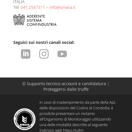
ITALIA
Tel:
041.2587311
–
info@umana.it
Seguici sui nostri canali social:



Supporto tecnico account e candidatura
|
p
Proteggersi dalle truffe
In caso di inadempimento da parte della ApL
delle disposizioni del Codice di Condotta, è
possibile presentare un reclamo
all’Organismo di Monitoraggio utilizzando
una delle modalità descritte al seguente
indirizzo web
https://odm-