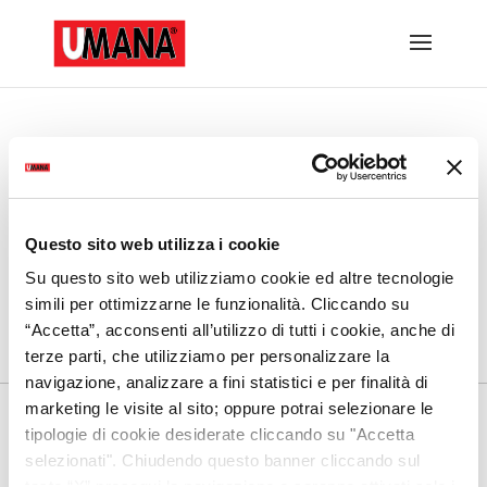
Campagna Terminata
Per altre offerte di lavoro visita la pagina
dedicata
Questo sito web utilizza i cookie
Su questo sito web utilizziamo cookie ed altre tecnologie
Scopri di più
simili per ottimizzarne le funzionalità. Cliccando su
“Accetta”, acconsenti all’utilizzo di tutti i cookie, anche di
terze parti, che utilizziamo per personalizzare la
navigazione, analizzare a fini statistici e per finalità di
UMANA S.p.A.
marketing le visite al sito; oppure potrai selezionare le
Aut. Min. Lav. Prot n. 1181 – SG del 13/12/2004
tipologie di cookie desiderate cliccando su "Accetta
selezionati". Chiudendo questo banner cliccando sul
Sede Legale e Direzione Generale:
Via Colombara, 113 – 30176 – Marghera – Venezia –
tasto “X” prosegui la navigazione e saranno attivati solo i