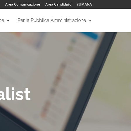
Area Comunicazione
Area Candidato
YUMANA
one
Per la Pubblica Amministrazione
list