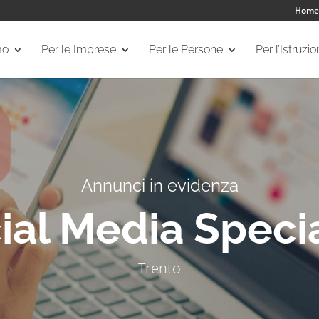
Home
mo
Per le Imprese
Per le Persone
Per l’Istruzi
Annunci in evidenza
ial Media Specia
Trento