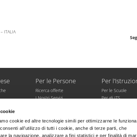
– ITALIA
Seg
rese
Per le Persone
Per l’Istruzi
iche
Ricerca offerte
Per le Scuole
I Nostri Servizi
Per gli ITS
irato
Aree Specialistiche
Per le Università
 cookie
sonale
Collocamento Mirato
Per gli Studenti
amo cookie ed altre tecnologie simili per ottimizzarne le funzional
nsenti all’utilizzo di tutti i cookie, anche di terze parti, che
re la navigazione, analizzare a fini statistici e per finalità di ma