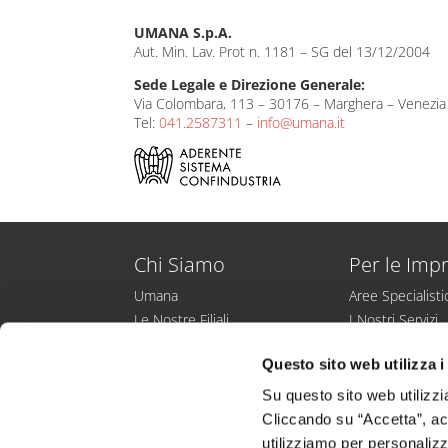
UMANA S.p.A.
Aut. Min. Lav. Prot n. 1181 – SG del 13/12/2004
Sede Legale e Direzione Generale:
Via Colombara, 113 – 30176 – Marghera – Venezia 
Tel:
041.2587311
–
info@umana.it
Chi Siamo
Per le Imp
Umana
Aree Specialist
Le Nostre Filiali
I Nostri Servizi
Entra nello staff Umana
Collocamento M
Questo sito web utilizza i
Responsabilità Sociale
Ricerche di Per
Bilancio di Sostenibilità
Su questo sito web utilizzi
Sport e Cultura
Cliccando su “Accetta”, acco
utilizziamo per personalizza