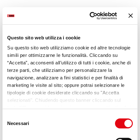
Questo sito web utilizza i cookie
Su questo sito web utilizziamo cookie ed altre tecnologie
simili per ottimizzarne le funzionalità. Cliccando su
“Accetta”, acconsenti all’utilizzo di tutti i cookie, anche di
terze parti, che utilizziamo per personalizzare la
navigazione, analizzare a fini statistici e per finalità di
marketing le visite al sito; oppure potrai selezionare le
tipologie di cookie desiderate cliccando su "Accetta
selezionati". Chiudendo questo banner cliccando sul
tasto “X” prosegui la navigazione e saranno attivati solo i
cookie tecnici necessari per la fruizione del sito. Potrai
Selezione
Li
W
E
modificare le tue preferenze in ogni momento mediante il
Necessari
del
link “Impostazione dei cookie” a fine pagina. Per ulteriori
n
h
m
consenso
informazioni ti invitiamo a prendere visione della
Cookie