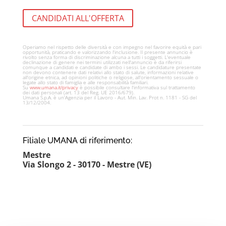
CANDIDATI ALL'OFFERTA
Operiamo nel rispetto delle diversità e con impegno nel favorire equità e pari
opportunità, praticando e valorizzando l'inclusione. Il presente annuncio è
rivolto senza forma di discriminazione alcuna a tutti i soggetti. L'eventuale
declinazione di genere nei termini utilizzati nell'annuncio è da riferirsi
comunque a candidati e candidate di ambo i sessi. Le candidature presentate
non devono contenere dati relativi allo stato di salute, informazioni relative
all'origine etnica, ad opinioni politiche o religiose, all'orientamento sessuale o
legate allo stato di famiglia e alle responsabilità familiari.
Su
www.umana.it/privacy
è possibile consultare l'informativa sul trattamento
dei dati personali (art. 13 del Reg. UE 2016/679).
Umana S.p.A. è un'Agenzia per il Lavoro - Aut. Min. Lav. Prot n. 1181 - SG del
13/12/2004.
Filiale UMANA di riferimento:
Mestre
Via Slongo 2 - 30170 - Mestre (VE)