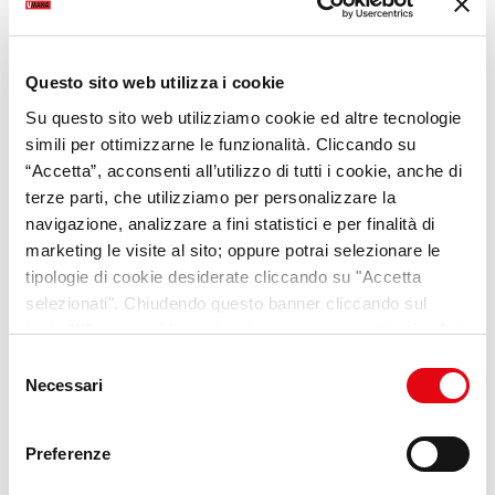
Questo sito web utilizza i cookie
Su questo sito web utilizziamo cookie ed altre tecnologie
simili per ottimizzarne le funzionalità. Cliccando su
“Accetta”, acconsenti all’utilizzo di tutti i cookie, anche di
terze parti, che utilizziamo per personalizzare la
navigazione, analizzare a fini statistici e per finalità di
VideoPillole
per chi cerca
marketing le visite al sito; oppure potrai selezionare le
opportunità e consigli sul
tipologie di cookie desiderate cliccando su "Accetta
mondo del lavoro
selezionati". Chiudendo questo banner cliccando sul
tasto “X” prosegui la navigazione e saranno attivati solo i
cookie tecnici necessari per la fruizione del sito. Potrai
Selezione
Scopri Lab Umana
modificare le tue preferenze in ogni momento mediante il
Necessari
del
link “Impostazione dei cookie” a fine pagina. Per ulteriori
consenso
informazioni ti invitiamo a prendere visione della
Cookie
Preferenze
Policy
.