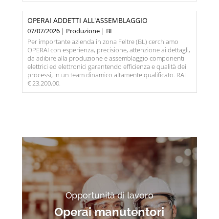
OPERAI ADDETTI ALL'ASSEMBLAGGIO
07/07/2026 | Produzione | BL
Per importante azienda in zona Feltre (BL) cerchiamo
OPERAI con esperienza, precisione, attenzione ai dettagli,
da adibire alla produzione e assemblaggio componenti
elettrici ed elettronici garantendo efficienza e qualità dei
processi, in un team dinamico altamente qualificato. RAL
€ 23.200,00.
Opportunità di lavoro
Operai manutentori