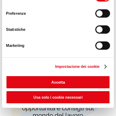
link “Impostazione dei cookie” a fine pagina. Per ulteriori
consenso
informazioni ti invitiamo a prendere visione della
Cookie
Preferenze
Policy
.
Scopri il progetto
Statistiche
Marketing
Impostazione dei cookie
Accetta
Usa solo i cookie necessari
VideoPillole
per chi cerca
opportunità e consigli sul
mondo del lavoro