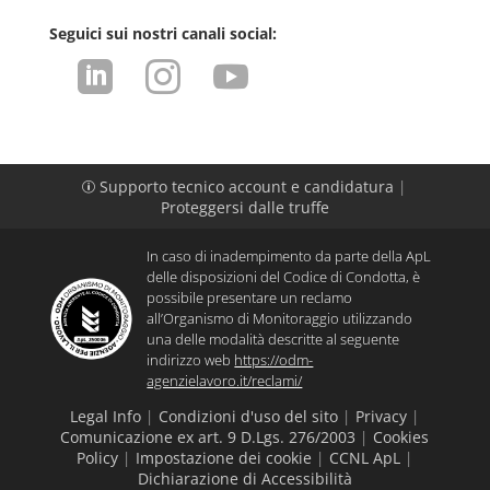
Seguici sui nostri canali social:



Supporto tecnico account e candidatura
|
p
Proteggersi dalle truffe
In caso di inadempimento da parte della ApL
delle disposizioni del Codice di Condotta, è
possibile presentare un reclamo
all’Organismo di Monitoraggio utilizzando
una delle modalità descritte al seguente
indirizzo web
https://odm-
agenzielavoro.it/reclami/
Legal Info
|
Condizioni d'uso del sito
|
Privacy
|
Comunicazione ex art. 9 D.Lgs. 276/2003
|
Cookies
Policy
|
Impostazione dei cookie
|
CCNL ApL
|
Dichiarazione di Accessibilità