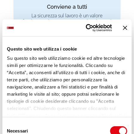
Conviene a tutti
La sicurezza sul lavoro è un valore
fondamentale per proteggere la salute e il
benessere dei lavoratori, promuovendo una
cultura della prevenzione e della
consapevolezza.
Questo sito web utilizza i cookie
Scopri di più
Su questo sito web utilizziamo cookie ed altre tecnologie
simili per ottimizzarne le funzionalità. Cliccando su
“Accetta”, acconsenti all’utilizzo di tutti i cookie, anche di
terze parti, che utilizziamo per personalizzare la
navigazione, analizzare a fini statistici e per finalità di
marketing le visite al sito; oppure potrai selezionare le
SPECIALE UCRAINA
tipologie di cookie desiderate cliccando su "Accetta
selezionati". Chiudendo questo banner cliccando sul
Accoglienza&Lavoro
tasto “X” prosegui la navigazione e saranno attivati solo i
cookie tecnici necessari per la fruizione del sito. Potrai
Selezione
modificare le tue preferenze in ogni momento mediante il
Necessari
del