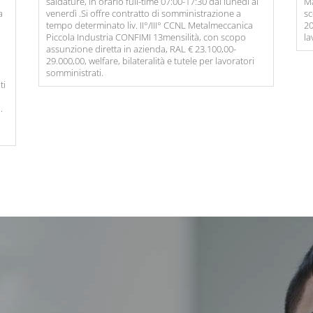
saldature, in orario full-time 07:00-17:30 dal lunedì al
Ma
a
venerdì .Si offre contratto di somministrazione a
sc
tempo determinato liv. II°/III° CCNL Metalmeccanica
20
Piccola Industria CONFIMI 13mensilità, con scopo
la
assunzione diretta in azienda, RAL € 23.100,00-
29.000,00, welfare, bilateralità e tutele per lavoratori
somministrati.
ti
.