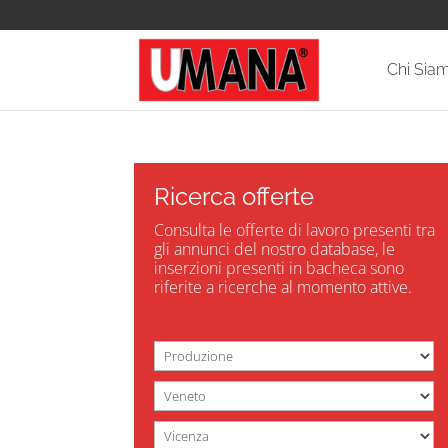
Chi Sia
Ricerca offerte
Consulta le offerte di lavoro presenti tra
gli annunci del nostro database, le
inserzioni presenti in bacheca sono
riferite a ricerche al momento attive.