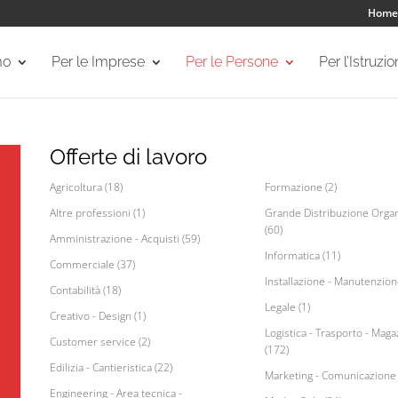
Home
mo
Per le Imprese
Per le Persone
Per l’Istruzi
Offerte di lavoro
Agricoltura (18)
Formazione (2)
Altre professioni (1)
Grande Distribuzione Organ
(60)
Amministrazione - Acquisti (59)
Informatica (11)
Commerciale (37)
Installazione - Manutenzion
Contabilità (18)
Legale (1)
Creativo - Design (1)
Logistica - Trasporto - Maga
Customer service (2)
(172)
Edilizia - Cantieristica (22)
Marketing - Comunicazione 
Engineering - Area tecnica -