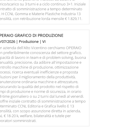
rico/scarico su 3 turni e a ciclo continuo 3+1. Iniziale
ntratto di somministrazione a tempo determinato
v. H CCNL Gomma e Materie Plastiche Industria 13
nsilità, con retribuzione lorda mensile € 1.829,11.
PERAIO GRAFICO DI PRODUZIONE
/07/2026 | Produzione | VI
r azienda dell'Alto Vicentino cerchiamo OPERAIO
n preferibilmente conoscenza del settore grafico,
pacità di lavoro in team e di problem solving, buona
nualità, precisione, da adibire all'impostazione e
ntrollo macchine di produzione, ottimizzazione
ocessi, ricerca eventuali inefficienze e proposta
luzioni per il miglioramento della produttività,
nutenzione ordinaria macchine e attrezzature,
sicurando la qualità del prodotto nel rispetto di
mpi di produzione e norme di sicurezza, in orario
ll-time giornaliero o su 2 turni dal lunedì al venerdì.
 offre iniziale contratto di somministrazione a tempo
terminato CCNL Editoria e Grafica livello E 13
nsilità, con scopo assunzione diretta in azienda,
L € 18-20 k, welfare, bilateralità e tutele per
voratori somministrati.