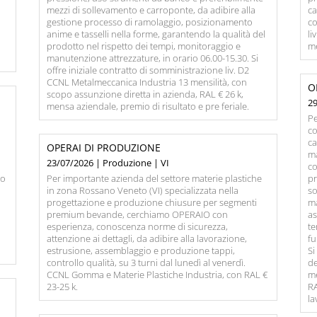
mezzi di sollevamento e carroponte, da adibire alla
ca
gestione processo di ramolaggio, posizionamento
co
anime e tasselli nella forme, garantendo la qualità del
li
prodotto nel rispetto dei tempi, monitoraggio e
me
manutenzione attrezzature, in orario 06.00-15.30. Si
offre iniziale contratto di somministrazione liv. D2
CCNL Metalmeccanica Industria 13 mensilità, con
O
scopo assunzione diretta in azienda, RAL € 26 k,
29
mensa aziendale, premio di risultato e pre feriale.
Pe
co
ca
OPERAI DI PRODUZIONE
ma
23/07/2026 | Produzione | VI
co
io
Per importante azienda del settore materie plastiche
pr
in zona Rossano Veneto (VI) specializzata nella
so
progettazione e produzione chiusure per segmenti
ma
premium bevande, cerchiamo OPERAIO con
as
esperienza, conoscenza norme di sicurezza,
te
attenzione ai dettagli, da adibire alla lavorazione,
fu
estrusione, assemblaggio e produzione tappi,
Si
controllo qualità, su 3 turni dal lunedì al venerdì.
de
CCNL Gomma e Materie Plastiche Industria, con RAL €
me
23-25 k.
RA
la