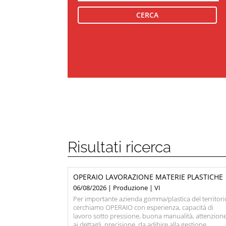
Risultati ricerca
OPERAIO LAVORAZIONE MATERIE PLASTICHE
06/08/2026 | Produzione | VI
Per importante azienda gomma/plastica del territori
cerchiamo OPERAIO con esperienza, capacità di
lavoro sotto pressione, buona manualità, attenzion
ai dettagli, precisione, da adibire alla gestione