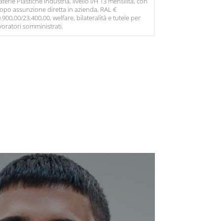
terie Plastiche Industria, livello I/H 13 mensilità, con
opo assunzione diretta in azienda, RAL €
.900,00/23.400,00, welfare, bilateralità e tutele per
voratori somministrati.