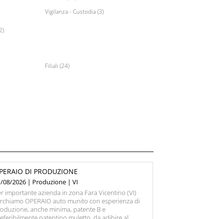
Vigilanza - Custodia (3)
2)
Filiali (24)
PERAIO DI PRODUZIONE
/08/2026 | Produzione | VI
r importante azienda in zona Fara Vicentino (VI)
erchiamo OPERAIO auto munito con esperienza di
oduzione, anche minima, patente B e
eferibilmente patentino muletto, da adibire al