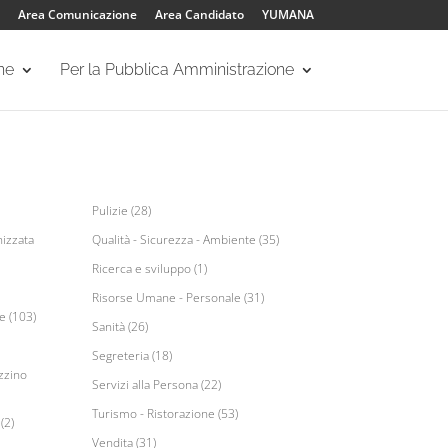
Area Comunicazione
Area Candidato
YUMANA
one
Per la Pubblica Amministrazione
Pulizie (28)
izzata
Qualità - Sicurezza - Ambiente (35)
Ricerca e sviluppo (1)
Risorse Umane - Personale (31)
e (103)
Sanità (26)
Segreteria (18)
zzino
Servizi alla Persona (22)
Turismo - Ristorazione (53)
(2)
Vendita (31)