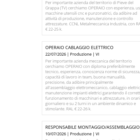
Per importante azienda del territorio di Pieve del
Grappa (TV) cerchiamo OPERAIO con esperienza, u
macchine utensili cnc e punzonatrici, da adibire ad
attività di produzione, manutenzione e controllo
attrezzature. CCNL Metalmeccanica Industria, con R
€ 22-25 k.
OPERAIO CABLAGGIO ELETTRICO
22/07/2026 | Produzione | VI
Per importante azienda meccanica del territorio
cerchiamo OPERAIO con diploma preferibilmente
tecnico, esperienza, conoscenza norme di sicurezza
capacità di lavoro in team, buona manualità,
precisione, da adibire principalmente
all'assemblaggio elettromeccanico, cablaggio elettric
manutenzione impianti elettrici garantendo il corret
funzionamento di macchinari e attrezzature, in orar
giornaliero e su 2 turni in un ambiente dinamico e
stimolante. RAL € 22-26 k.
RESPONSABILE MONTAGGIO/ASSEMBLAGGIO
10/07/2026 | Produzione | VI