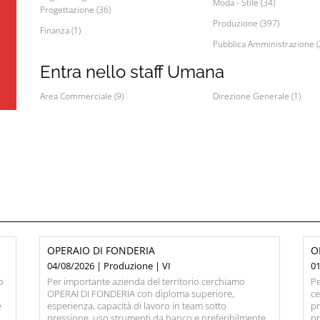
Moda - Stile (34)
Progettazione (36)
Produzione (397)
Finanza (1)
Pubblica Amministrazione (
Entra nello staff Umana
Area Commerciale (9)
Direzione Generale (1)
OPERAIO DI FONDERIA
O
04/08/2026 | Produzione | VI
01
o
Per importante azienda del territorio cerchiamo
Pe
OPERAI DI FONDERIA con diploma superiore,
c
e
esperienza, capacità di lavoro in team sotto
pr
pressione, uso strumenti da banco e preferibilmente
pr