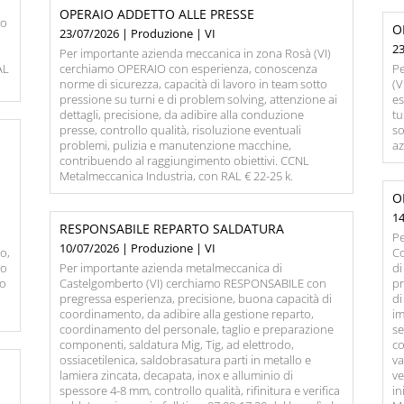
OPERAIO ADDETTO ALLE PRESSE
so
O
23/07/2026 | Produzione | VI
23
Per importante azienda meccanica in zona Rosà (VI)
AL
cerchiamo OPERAIO con esperienza, conoscenza
Pe
norme di sicurezza, capacità di lavoro in team sotto
(
pressione su turni e di problem solving, attenzione ai
es
dettagli, precisione, da adibire alla conduzione
tu
presse, controllo qualità, risoluzione eventuali
so
problemi, pulizia e manutenzione macchine,
az
contribuendo al raggiungimento obiettivi. CCNL
Metalmeccanica Industria, con RAL € 22-25 k.
O
,
14
RESPONSABILE REPARTO SALDATURA
Pe
10/07/2026 | Produzione | VI
o,
Co
to
Per importante azienda metalmeccanica di
di
io
Castelgomberto (VI) cerchiamo RESPONSABILE con
pr
pregressa esperienza, precisione, buona capacità di
di
coordinamento, da adibire alla gestione reparto,
im
coordinamento del personale, taglio e preparazione
se
componenti, saldatura Mig, Tig, ad elettrodo,
co
ossiacetilenica, saldobrasatura parti in metallo e
va
lamiera zincata, decapata, inox e alluminio di
ve
spessore 4-8 mm, controllo qualità, rifinitura e verifica
in