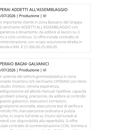
PERAI ADDETTI ALL'ASSEMBLAGGIO
/07/2026 | Produzione | VI
r importante cliente in zona Bassano del Grappa
VI) cerchiamo ADDETTI ALL’ASSEMBLAGGIO con
perienza e dinamismo, da adibire al lavoro su 3
rni a ciclo continuo. Si offre iniziale contratto di
mministrazione, con scopo assunzione diretta in
ienda e RAL € 21.000,00-25.000,00.
PERAIO BAGNI GALVANICI
/07/2026 | Produzione | VI
r azienda del settore gomma/plastica in zona
rnedo Vicentino (VI) cerchiamo OPERAIO con titolo
 studio chimico, minima esperienza,
edisposizione ad attività manuali ripetitive, capacità
 problem solving, precisione, da adibire al controllo
pianto galvanico, esecuzioni correzioni,
gnalazione anomalie, esecuzione test di verifica e
ntrollo PH, manutenzione ordinaria e pulizia
sche, in orario full-time su 3 turni dal lunedì al
nerdì con disponibilità alla reperibilità. Si offre
iziale contratto di somministrazione CCNL Gomma e