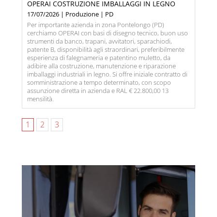
OPERAI COSTRUZIONE IMBALLAGGI IN LEGNO
17/07/2026 | Produzione | PD
Per importante azienda in zona Pontelongo (PD)
cerchiamo OPERAI con basi di disegno tecnico, buon uso
strumenti da banco, trapani, avvitatori, sparachiodi,
patente B, disponibilità agli straordinari, preferibilmente
esperienza di falegnameria e patentino muletto, da
adibire alla costruzione, manutenzione e riparazione
imballaggi industriali in legno. Si offre iniziale contratto di
somministrazione a tempo determinato, con scopo
assunzione diretta in azienda e RAL € 22.800,00 13
mensilità.
1
2
3