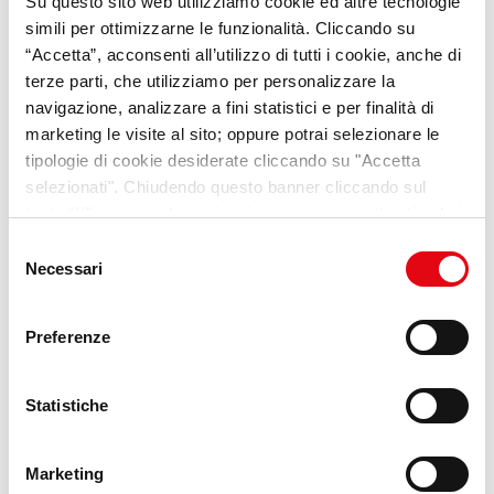
Su questo sito web utilizziamo cookie ed altre tecnologie
simili per ottimizzarne le funzionalità. Cliccando su
“Accetta”, acconsenti all’utilizzo di tutti i cookie, anche di
terze parti, che utilizziamo per personalizzare la
YUMANA
navigazione, analizzare a fini statistici e per finalità di
marketing le visite al sito; oppure potrai selezionare le
La nostra nuova piattaforma dedicata ai
tipologie di cookie desiderate cliccando su "Accetta
trend e alle opportunità per i giovani
selezionati". Chiudendo questo banner cliccando sul
tasto “X” prosegui la navigazione e saranno attivati solo i
Scopri di più
cookie tecnici necessari per la fruizione del sito. Potrai
Selezione
modificare le tue preferenze in ogni momento mediante il
Necessari
del
link “Impostazione dei cookie” a fine pagina. Per ulteriori
consenso
informazioni ti invitiamo a prendere visione della
Cookie
Preferenze
Policy
.
Statistiche
Marketing