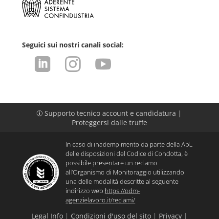
Seguici sui nostri canali social:



Supporto tecnico account e candidatura
|
p
Proteggersi dalle truffe
In caso di inadempimento da parte della ApL
delle disposizioni del Codice di Condotta, è
possibile presentare un reclamo
all’Organismo di Monitoraggio utilizzando
una delle modalità descritte al seguente
indirizzo web
https://odm-
agenzielavoro.it/reclami/
Legal Info
|
Condizioni d'uso del sito
|
Privacy
|