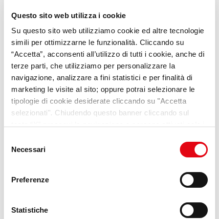
Questo sito web utilizza i cookie
Su questo sito web utilizziamo cookie ed altre tecnologie
simili per ottimizzarne le funzionalità. Cliccando su
“Accetta”, acconsenti all’utilizzo di tutti i cookie, anche di
terze parti, che utilizziamo per personalizzare la
navigazione, analizzare a fini statistici e per finalità di
marketing le visite al sito; oppure potrai selezionare le
tipologie di cookie desiderate cliccando su "Accetta
selezionati". Chiudendo questo banner cliccando sul
tasto “X” prosegui la navigazione e saranno attivati solo i
cookie tecnici necessari per la fruizione del sito. Potrai
Selezione
modificare le tue preferenze in ogni momento mediante il
Necessari
del
link “Impostazione dei cookie” a fine pagina. Per ulteriori
consenso
informazioni ti invitiamo a prendere visione della
Cookie
Preferenze
Policy
.
Statistiche