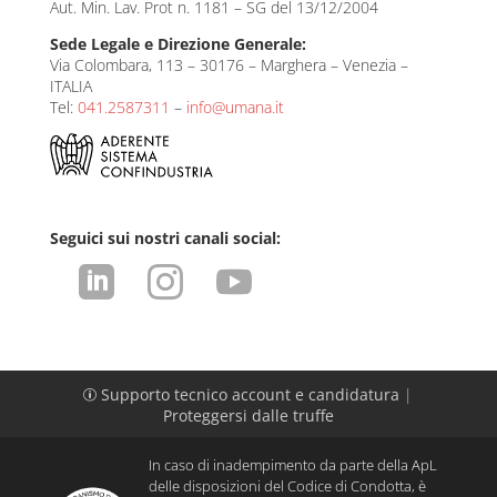
Aut. Min. Lav. Prot n. 1181 – SG del 13/12/2004
Sede Legale e Direzione Generale:
Via Colombara, 113 – 30176 – Marghera – Venezia –
ITALIA
Tel:
041.2587311
–
info@umana.it
Seguici sui nostri canali social:



Supporto tecnico account e candidatura
|
p
Proteggersi dalle truffe
In caso di inadempimento da parte della ApL
delle disposizioni del Codice di Condotta, è