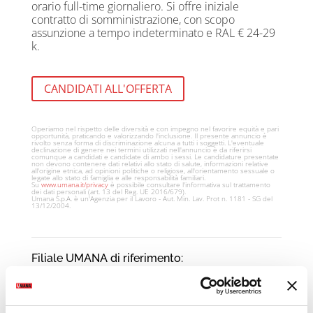
orario full-time giornaliero. Si offre iniziale
contratto di somministrazione, con scopo
assunzione a tempo indeterminato e RAL € 24-29
k.
CANDIDATI ALL'OFFERTA
Operiamo nel rispetto delle diversità e con impegno nel favorire equità e pari
opportunità, praticando e valorizzando l'inclusione. Il presente annuncio è
rivolto senza forma di discriminazione alcuna a tutti i soggetti. L'eventuale
declinazione di genere nei termini utilizzati nell'annuncio è da riferirsi
comunque a candidati e candidate di ambo i sessi. Le candidature presentate
non devono contenere dati relativi allo stato di salute, informazioni relative
all'origine etnica, ad opinioni politiche o religiose, all'orientamento sessuale o
legate allo stato di famiglia e alle responsabilità familiari.
Su
www.umana.it/privacy
è possibile consultare l'informativa sul trattamento
dei dati personali (art. 13 del Reg. UE 2016/679).
Umana S.p.A. è un'Agenzia per il Lavoro - Aut. Min. Lav. Prot n. 1181 - SG del
13/12/2004.
Filiale UMANA di riferimento:
Dolo
Via Arino 4 - 30031 - Dolo (VE)