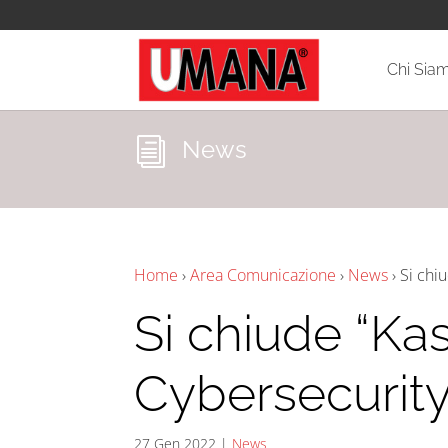
Chi Sia
News
i
Home
›
Area Comunicazione
›
News
›
Si chi
Si chiude “Ka
Cybersecurit
27 Gen 2022
|
News