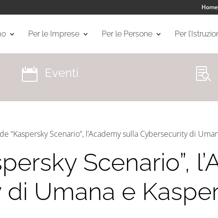
Home
mo
Per le Imprese
Per le Persone
Per l’Istruzi
Eventi


ude “Kaspersky Scenario”, l’Academy sulla Cybersecurity di Uma
spersky Scenario”, l
y di Umana e Kaspe