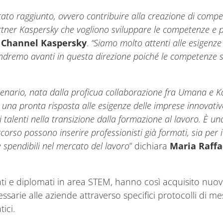
tato raggiunto, ovvero contribuire alla creazione di compete
Partner Kaspersky che vogliono sviluppare le competenze e p
 Channel Kaspersky
.
“Siamo molto attenti alle esigenz
 andremo avanti in questa direzione poiché le competenze s
enario, nata dalla proficua collaborazione fra Umana e K
, una pronta risposta alle esigenze delle imprese innovati
alenti nella transizione dalla formazione al lavoro. È un
rcorso possono inserire professionisti già formati, sia per 
pendibili nel mercato del lavoro
” dichiara
Maria Raffa
reati e diplomati in area STEM, hanno così acquisito n
ssarie alle aziende attraverso specifici protocolli di m
ici.