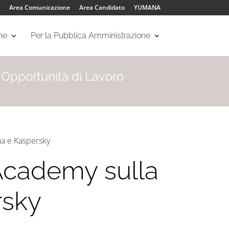
Area Comunicazione
Area Candidato
YUMANA
one
Per la Pubblica Amministrazione
Opportunità di Lavoro
na e Kaspersky
’Academy sulla
rsky