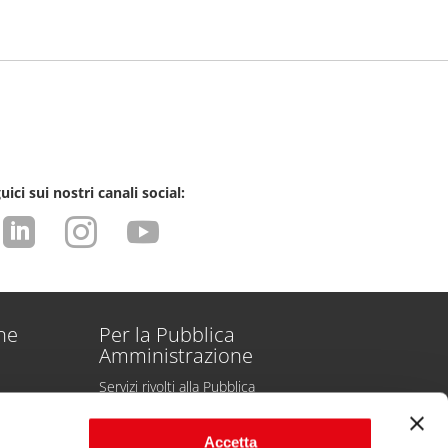
uici sui nostri canali social:



one
Per la Pubblica
Amministrazione
Servizi rivolti alla Pubblica
Amministrazione
Servizi rivolti alle Partecipate
Accetta