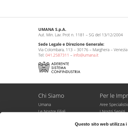
n
h
m
k
at
ail
e
s
dI
A
UMANA S.p.A.
n
p
Aut. Min. Lav. Prot n. 1181 – SG del 13/12/2004
p
Sede Legale e Direzione Generale:
Via Colombara, 113 – 30176 – Marghera – Venezia 
Tel:
041.2587311
–
info@umana.it
Chi Siamo
Per le Imp
Umana
Aree Specialist
Le Nostre Filiali
I Nostri Servizi
Entra nello staff Umana
Collocamento M
Questo sito web utilizza i
Responsabilità Sociale
Ricerche di Per