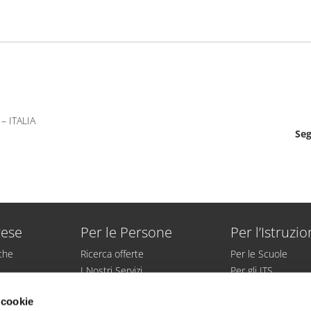
– ITALIA
Seg
rese
Per le Persone
Per l’Istruzi
iche
Ricerca offerte
Per le Scuole
I Nostri Servizi
Per gli ITS
irato
Aree Specialistiche
Per le Università
 cookie
sonale
Collocamento Mirato
Per gli Studenti