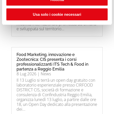
professionisti africani Bonomi Group inserirà
tredici giovani operatori meccanici
specializzati provenienti dal Ghana
Usa solo i cookie necessari
nell’ambito del Progetto Ghana, l’iniziativa di
mobilità internazionale promossa da Umana
e sviluppata sul territorio...
Food Marketing, innovazione e
Zootecnica: CIS presenta i corsi
professionalizzanti ITS Tech & Food in
partenza a Reggio Emilia
8 Lug 2026
|
News
Il 13 Luglio si terrà un open day gratuito con
laboratorio esperienziale presso CIRFOOD
DISTRICT CIS, società di formazione e
consulenza di Confindustria Reggio Emilia,
organizza lunedì 13 luglio, a partire dalle ore
18, un Open Day dedicato alla presentazione
dei...