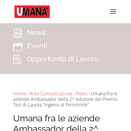
News
i
Eventi

Opportunità di Lavoro

Home
›
Area Comunicazione
›
News
›
Umana fra le
aziende Ambassador della 2^ edizione del Premio
Tesi di Laurea “Ingenio al Femminile”
Umana fra le aziende
Ambassador della 2^