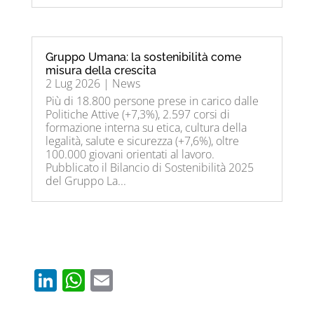
Gruppo Umana: la sostenibilità come
misura della crescita
2 Lug 2026
|
News
Più di 18.800 persone prese in carico dalle
Politiche Attive (+7,3%), 2.597 corsi di
formazione interna su etica, cultura della
legalità, salute e sicurezza (+7,6%), oltre
100.000 giovani orientati al lavoro.
Pubblicato il Bilancio di Sostenibilità 2025
del Gruppo La...
Li
W
E
n
h
m