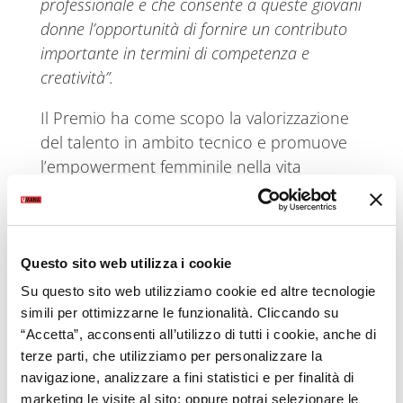
professionale e che consente a queste giovani
donne l’opportunità di fornire un contributo
importante in termini di competenza e
creatività”.
Il Premio ha come scopo la valorizzazione
del talento in ambito tecnico e promuove
l’empowerment femminile nella vita
dell’azienda.
Intende premiare le migliori tesi di laurea in
ingegneria, tra tutti i corsi di laurea previsti
Questo sito web utilizza i cookie
dall’ordinamento ingegneristico. Parla di
Su questo sito web utilizziamo cookie ed altre tecnologie
eccellenza, sostenibilità e innovazione e si
simili per ottimizzarne le funzionalità. Cliccando su
colloca all’interno delle attività di diffusione
“Accetta”, acconsenti all’utilizzo di tutti i cookie, anche di
dell’
Obiettivo 5 “Parità di genere”
terze parti, che utilizziamo per personalizzare la
dell’Agenda ONU 2030
.
navigazione, analizzare a fini statistici e per finalità di
marketing le visite al sito; oppure potrai selezionare le