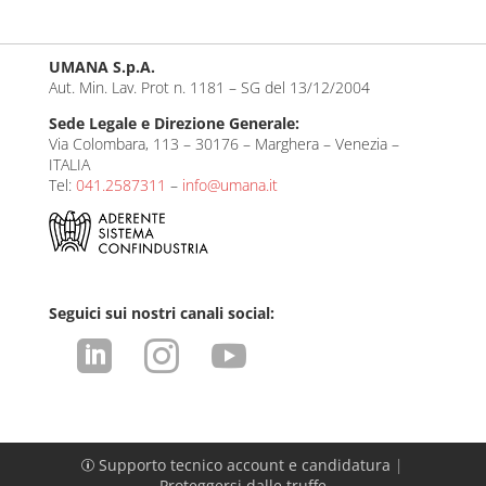
k
at
ail
e
s
UMANA S.p.A.
dI
A
Aut. Min. Lav. Prot n. 1181 – SG del 13/12/2004
n
p
Sede Legale e Direzione Generale:
p
Via Colombara, 113 – 30176 – Marghera – Venezia –
ITALIA
Tel:
041.2587311
–
info@umana.it
Seguici sui nostri canali social:



Supporto tecnico account e candidatura
|
p
Proteggersi dalle truffe