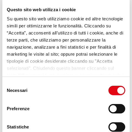
Questo sito web utilizza i cookie
Su questo sito web utilizziamo cookie ed altre tecnologie
simili per ottimizzarne le funzionalità. Cliccando su
“Accetta”, acconsenti all’utilizzo di tutti i cookie, anche di
VideoPillole
per chi cerca
terze parti, che utilizziamo per personalizzare la
opportunità e consigli sul
navigazione, analizzare a fini statistici e per finalità di
mondo del lavoro
marketing le visite al sito; oppure potrai selezionare le
tipologie di cookie desiderate cliccando su "Accetta
selezionati". Chiudendo questo banner cliccando sul
Scopri Lab Umana
tasto “X” prosegui la navigazione e saranno attivati solo i
cookie tecnici necessari per la fruizione del sito. Potrai
Selezione
modificare le tue preferenze in ogni momento mediante il
Necessari
del
link “Impostazione dei cookie” a fine pagina. Per ulteriori
consenso
informazioni ti invitiamo a prendere visione della
Cookie
Preferenze
Policy
.
Statistiche