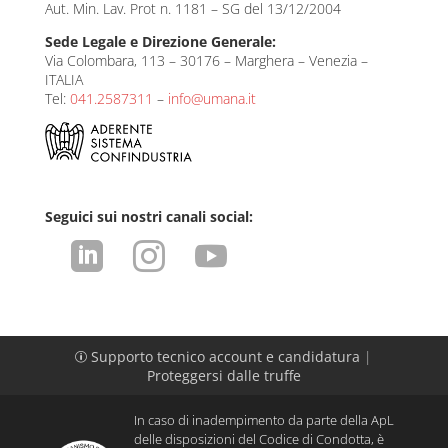
Aut. Min. Lav. Prot n. 1181 – SG del 13/12/2004
Sede Legale e Direzione Generale:
Via Colombara, 113 – 30176 – Marghera – Venezia –
ITALIA
Tel:
041.2587311
–
info@umana.it
Seguici sui nostri canali social:



Supporto tecnico account e candidatura
|
p
Proteggersi dalle truffe
In caso di inadempimento da parte della ApL
delle disposizioni del Codice di Condotta, è