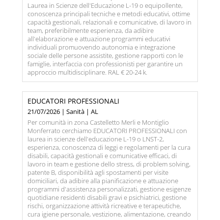
Laurea in Scienze dell'Educazione L-19 o equipollente,
conoscenza principali tecniche e metodi educativi, ottime
capacità gestionali, relazionali e comunicative, di lavoro in
team, preferibilmente esperienza, da adibire
all'elaborazione e attuazione programmi educativi
individuali promuovendo autonomia e integrazione
sociale delle persone assistite, gestione rapporti con le
famiglie, interfaccia con professionisti per garantire un
approccio multidisciplinare. RAL € 20-24 k.
EDUCATORI PROFESSIONALI
21/07/2026 | Sanità | AL
Per comunità in zona Castelletto Merli e Montiglio
Monferrato cerchiamo EDUCATORI PROFESSIONALI con
laurea in scienze dell'educazione L-19 o LNST-2,
esperienza, conoscenza di leggi e regolamenti per la cura
disabili, capacità gestionali e comunicative efficaci, di
lavoro in team e gestione dello stress, di problem solving,
patente B, disponibilità agli spostamenti per visite
domiciliari, da adibire alla pianificazione e attuazione
programmi d'assistenza personalizzati, gestione esigenze
quotidiane residenti disabili gravi e psichiatrici, gestione
rischi, organizzazione attività ricreative e terapeutiche,
cura igiene personale, vestizione, alimentazione, creando