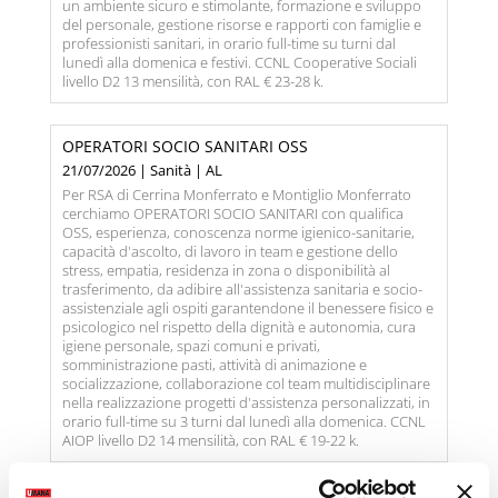
un ambiente sicuro e stimolante, formazione e sviluppo
del personale, gestione risorse e rapporti con famiglie e
professionisti sanitari, in orario full-time su turni dal
lunedì alla domenica e festivi. CCNL Cooperative Sociali
livello D2 13 mensilità, con RAL € 23-28 k.
OPERATORI SOCIO SANITARI OSS
21/07/2026 | Sanità | AL
Per RSA di Cerrina Monferrato e Montiglio Monferrato
cerchiamo OPERATORI SOCIO SANITARI con qualifica
OSS, esperienza, conoscenza norme igienico-sanitarie,
capacità d'ascolto, di lavoro in team e gestione dello
stress, empatia, residenza in zona o disponibilità al
trasferimento, da adibire all'assistenza sanitaria e socio-
assistenziale agli ospiti garantendone il benessere fisico e
psicologico nel rispetto della dignità e autonomia, cura
igiene personale, spazi comuni e privati,
somministrazione pasti, attività di animazione e
socializzazione, collaborazione col team multidisciplinare
nella realizzazione progetti d'assistenza personalizzati, in
orario full-time su 3 turni dal lunedì alla domenica. CCNL
AIOP livello D2 14 mensilità, con RAL € 19-22 k.