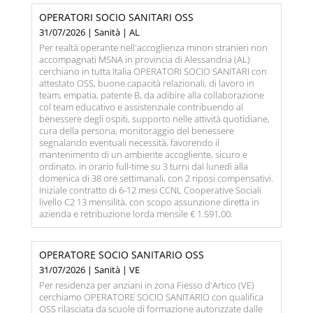
OPERATORI SOCIO SANITARI OSS
31/07/2026 | Sanità | AL
Per realtà operante nell'accoglienza minori stranieri non
accompagnati MSNA in provincia di Alessandria (AL)
cerchiano in tutta Italia OPERATORI SOCIO SANITARI con
attestato OSS, buone capacità relazionali, di lavoro in
team, empatia, patente B, da adibire alla collaborazione
col team educativo e assistenziale contribuendo al
benessere degli ospiti, supporto nelle attività quotidiane,
cura della persona, monitoraggio del benessere
segnalando eventuali necessità, favorendo il
mantenimento di un ambiente accogliente, sicuro e
ordinato, in orario full-time su 3 turni dal lunedì alla
domenica di 38 ore settimanali, con 2 riposi compensativi.
Iniziale contratto di 6-12 mesi CCNL Cooperative Sociali
livello C2 13 mensilità, con scopo assunzione diretta in
azienda e retribuzione lorda mensile € 1.591,00.
OPERATORE SOCIO SANITARIO OSS
31/07/2026 | Sanità | VE
Per residenza per anziani in zona Fiesso d'Artico (VE)
cerchiamo OPERATORE SOCIO SANITARIO con qualifica
OSS rilasciata da scuole di formazione autorizzate dalle