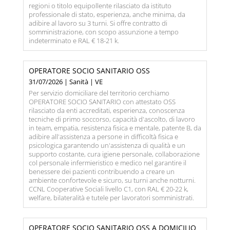
regioni o titolo equipollente rilasciato da istituto
professionale di stato, esperienza, anche minima, da
adibire al lavoro su 3 turni. Si offre contratto di
somministrazione, con scopo assunzione a tempo
indeterminato e RAL € 18-21 k.
OPERATORE SOCIO SANITARIO OSS
31/07/2026 | Sanità | VE
Per servizio domiciliare del territorio cerchiamo
OPERATORE SOCIO SANITARIO con attestato OSS
rilasciato da enti accreditati, esperienza, conoscenza
tecniche di primo soccorso, capacità d'ascolto, di lavoro
in team, empatia, resistenza fisica e mentale, patente B, da
adibire all'assistenza a persone in difficoltà fisica e
psicologica garantendo un'assistenza di qualità e un
supporto costante, cura igiene personale, collaborazione
col personale infermieristico e medico nel garantire il
benessere dei pazienti contribuendo a creare un
ambiente confortevole e sicuro, su turni anche notturni.
CCNL Cooperative Sociali livello C1, con RAL € 20-22 k,
welfare, bilateralità e tutele per lavoratori somministrati.
OPERATORE SOCIO SANITARIO OSS A DOMICILIO