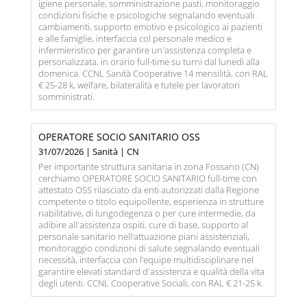
igiene personale, somministrazione pasti, monitoraggio
condizioni fisiche e psicologiche segnalando eventuali
cambiamenti, supporto emotivo e psicologico ai pazienti
e alle famiglie, interfaccia col personale medico e
infermieristico per garantire un'assistenza completa e
personalizzata, in orario full-time su turni dal lunedì alla
domenica. CCNL Sanità Cooperative 14 mensilità, con RAL
€ 25-28 k, welfare, bilateralità e tutele per lavoratori
somministrati.
OPERATORE SOCIO SANITARIO OSS
31/07/2026 | Sanità | CN
Per importante struttura sanitaria in zona Fossano (CN)
cerchiamo OPERATORE SOCIO SANITARIO full-time con
attestato OSS rilasciato da enti autorizzati dalla Regione
competente o titolo equipollente, esperienza in strutture
riabilitative, di lungodegenza o per cure intermedie, da
adibire all'assistenza ospiti, cure di base, supporto al
personale sanitario nell’attuazione piani assistenziali,
monitoraggio condizioni di salute segnalando eventuali
necessità, interfaccia con l’equipe multidisciplinare nel
garantire elevati standard d'assistenza e qualità della vita
degli utenti. CCNL Cooperative Sociali, con RAL € 21-25 k.