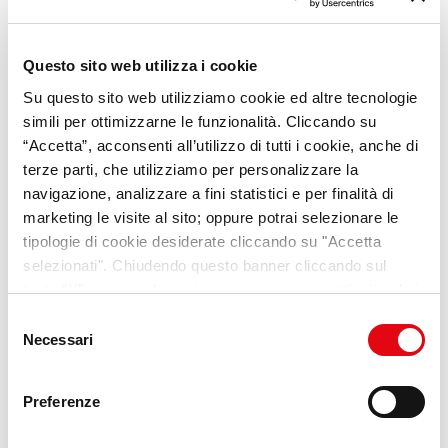
1
2
Questo sito web utilizza i cookie
Su questo sito web utilizziamo cookie ed altre tecnologie
simili per ottimizzarne le funzionalità. Cliccando su
“Accetta”, acconsenti all’utilizzo di tutti i cookie, anche di
terze parti, che utilizziamo per personalizzare la
navigazione, analizzare a fini statistici e per finalità di
Opportunità di lavoro
marketing le visite al sito; oppure potrai selezionare le
Conducente di linea
tipologie di cookie desiderate cliccando su "Accetta
patente D e CQC
selezionati". Chiudendo questo banner cliccando sul
tasto “X” prosegui la navigazione e saranno attivati solo i
Bologna
cookie tecnici necessari per la fruizione del sito. Potrai
Selezione
modificare le tue preferenze in ogni momento mediante il
Necessari
del
Scopri di più
link “Impostazione dei cookie” a fine pagina. Per ulteriori
consenso
informazioni ti invitiamo a prendere visione della
Cookie
Preferenze
Policy
.