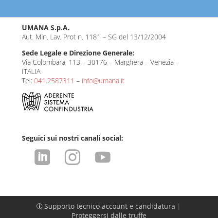
UMANA S.p.A.
Aut. Min. Lav. Prot n. 1181 – SG del 13/12/2004
Sede Legale e Direzione Generale:
Via Colombara, 113 – 30176 – Marghera – Venezia –
ITALIA
Tel:
041.2587311
–
info@umana.it
Seguici sui nostri canali social:



Supporto tecnico account e candidatura
|
p
Proteggersi dalle truffe