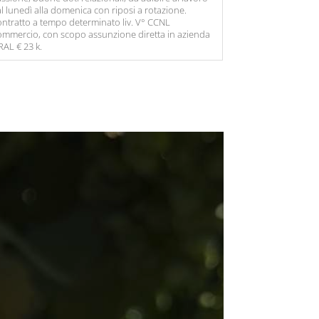
l lunedì alla domenica con riposi a rotazione.
ntratto a tempo determinato liv. V° CCNL
mmercio, con scopo assunzione diretta in azienda
RAL € 23 k.
a