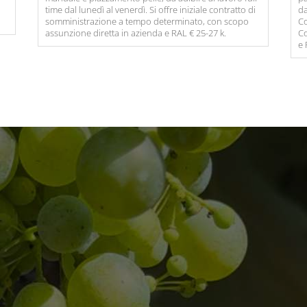
time dal lunedì al venerdì. Si offre iniziale contratto di
da
somministrazione a tempo determinato, con scopo
Co
assunzione diretta in azienda e RAL € 25-27 k.
Co
e 
Opportunità di lavoro
Addetti alla vendemmi