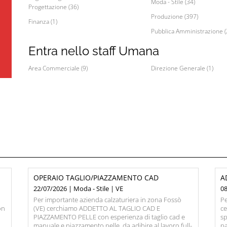
Moda - Stile (34)
Progettazione (36)
Produzione (397)
Finanza (1)
Pubblica Amministrazione (
Entra nello staff Umana
Area Commerciale (9)
Direzione Generale (1)
OPERAIO TAGLIO/PIAZZAMENTO CAD
A
22/07/2026 | Moda - Stile | VE
08
Per importante azienda calzaturiera in zona Fossò
Pe
on
(VE) cerchiamo ADDETTO AL TAGLIO CAD E
c
PIAZZAMENTO PELLE con esperienza di taglio cad e
sp
manuale e piazzamento pelle, da adibire al lavoro full-
pa