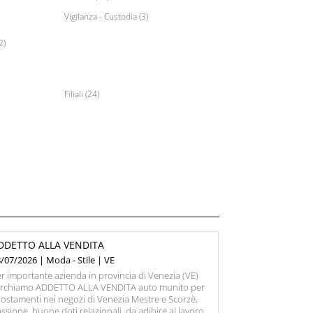
Vigilanza - Custodia (3)
2)
Filiali (24)
DDETTO ALLA VENDITA
/07/2026 | Moda - Stile | VE
r importante azienda in provincia di Venezia (VE)
erchiamo ADDETTO ALLA VENDITA auto munito per
ostamenti nei negozi di Venezia Mestre e Scorzè,
ssione, buone doti relazionali, da adibire al lavoro