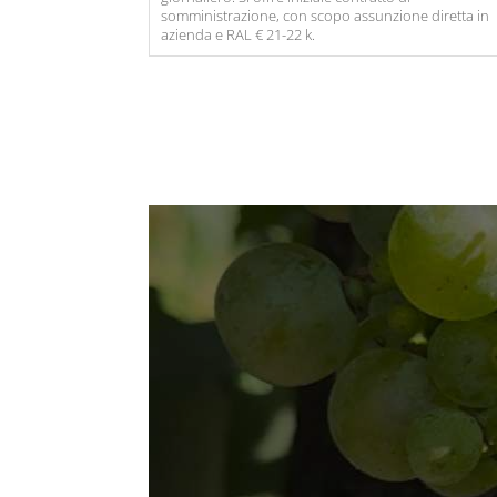
somministrazione, con scopo assunzione diretta in
azienda e RAL € 21-22 k.