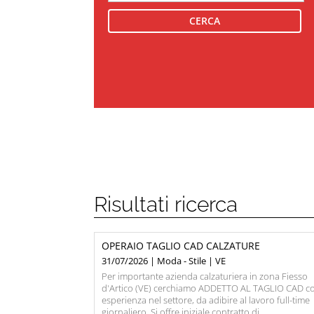
Risultati ricerca
OPERAIO TAGLIO CAD CALZATURE
31/07/2026 | Moda - Stile | VE
Per importante azienda calzaturiera in zona Fiesso
d'Artico (VE) cerchiamo ADDETTO AL TAGLIO CAD c
esperienza nel settore, da adibire al lavoro full-time
giornaliero. Si offre iniziale contratto di