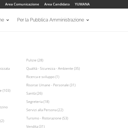
Area Comunicazione
Area Candidato
YUMANA
one
Per la Pubblica Amministrazione
Pulizie (28)
izzata
Qualità - Sicurezza - Ambiente (35)
Ricerca e sviluppo (1)
Risorse Umane - Personale (31)
e (103)
Sanità (26)
Segreteria (18)
zzino
Servizi alla Persona (22)
Turismo - Ristorazione (53)
(2)
Vendita (31)