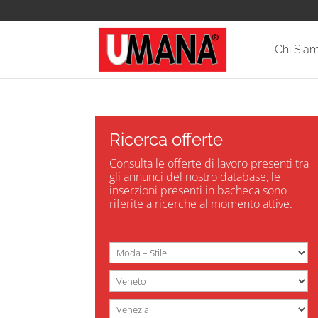
Chi Sia
Ricerca offerte
Consulta le offerte di lavoro presenti tra
gli annunci del nostro database, le
inserzioni presenti in bacheca sono
riferite a ricerche al momento attive.