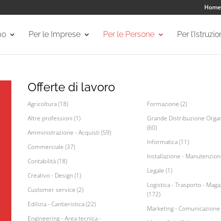
Home
mo
Per le Imprese
Per le Persone
Per l’Istruzi
Offerte di lavoro
Agricoltura (18)
Formazione (2)
Altre professioni (1)
Grande Distribuzione Organ
(60)
Amministrazione - Acquisti (59)
Informatica (11)
Commerciale (37)
Installazione - Manutenzion
Contabilità (18)
Legale (1)
Creativo - Design (1)
Logistica - Trasporto - Maga
Customer service (2)
(172)
Edilizia - Cantieristica (22)
Marketing - Comunicazione 
Engineering - Area tecnica -