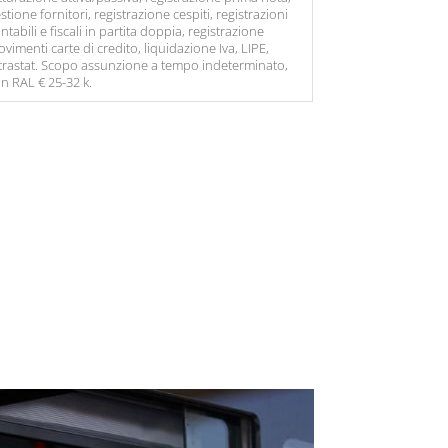
stione fornitori, registrazione cespiti, registrazioni
ntabili e fiscali in partita doppia, registrazione
vimenti carte di credito, liquidazione Iva, LIPE,
trastat. Scopo assunzione a tempo indeterminato,
n RAL € 25-32 k.