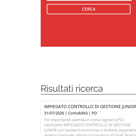
Risultati ricerca
IMPIEGATO CONTROLLO DI GESTIONE JUNIO
31/07/2026 | Contabilità | PD
Per importante azienda in zona Legnaro (PD)
cerchiamo IMPIEGATO CONTROLLO DI GESTIONE
JUNIOR con laurea in economia o similare, esperien
almeno biennale, ottima conoscenza di Excel, Buon