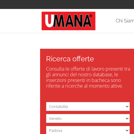
Chi Sia
Ricerca offerte
Consulta le offerte di lavoro presenti tra
gli annunci del nostro database, le
inserzioni presenti in bacheca sono
riferite a ricerche al momento attive.