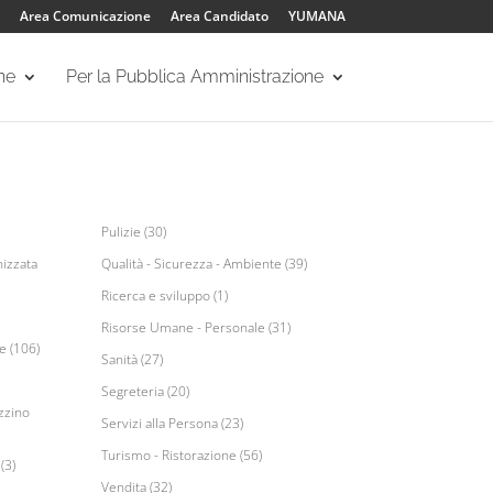
Area Comunicazione
Area Candidato
YUMANA
one
Per la Pubblica Amministrazione
Pulizie (30)
izzata
Qualità - Sicurezza - Ambiente (39)
Ricerca e sviluppo (1)
Risorse Umane - Personale (31)
e (106)
Sanità (27)
Segreteria (20)
zzino
Servizi alla Persona (23)
Turismo - Ristorazione (56)
(3)
Vendita (32)