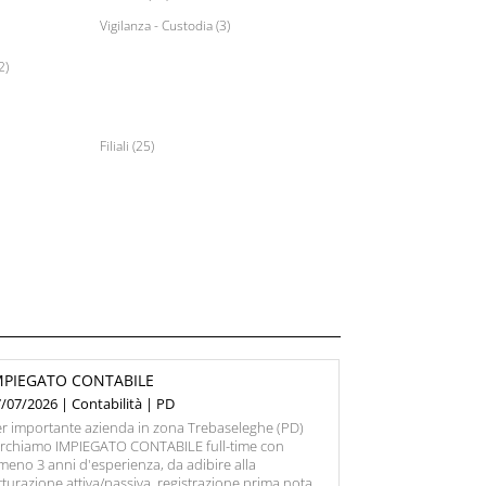
Vigilanza - Custodia (3)
2)
Filiali (25)
MPIEGATO CONTABILE
/07/2026 | Contabilità | PD
r importante azienda in zona Trebaseleghe (PD)
erchiamo IMPIEGATO CONTABILE full-time con
meno 3 anni d'esperienza, da adibire alla
tturazione attiva/passiva, registrazione prima nota,