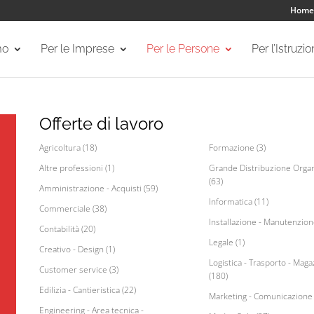
Home
mo
Per le Imprese
Per le Persone
Per l’Istruzi
Offerte di lavoro
Agricoltura (18)
Formazione (3)
Altre professioni (1)
Grande Distribuzione Organ
(63)
Amministrazione - Acquisti (59)
Informatica (11)
Commerciale (38)
Installazione - Manutenzion
Contabilità (20)
Legale (1)
Creativo - Design (1)
Logistica - Trasporto - Maga
Customer service (3)
(180)
Edilizia - Cantieristica (22)
Marketing - Comunicazione 
Engineering - Area tecnica -