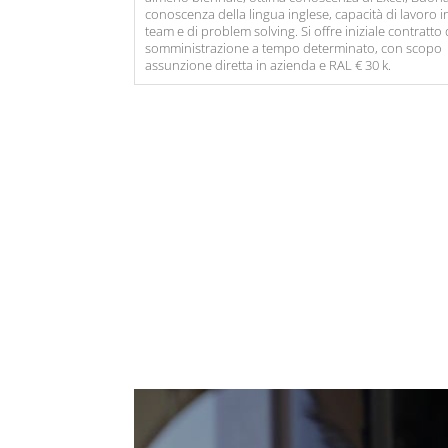
conoscenza della lingua inglese, capacità di lavoro i
team e di problem solving. Si offre iniziale contratto 
somministrazione a tempo determinato, con scopo
assunzione diretta in azienda e RAL € 30 k.