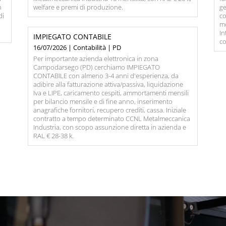
n
welfare e premi di produzione.
ge
di
co
mo
In
IMPIEGATO CONTABILE
co
16/07/2026 | Contabilità | PD
Per importante azienda elettronica in zona
Campodarsego (PD) cerchiamo IMPIEGATO
CONTABILE con almeno 3-4 anni d'esperienza, da
adibire alla fatturazione attiva/passiva, liquidazione
Iva e LIPE, caricamento cespiti, ammortamenti mensili
per bilancio mensile e di fine anno, inserimento
anagrafiche fornitori, recupero crediti, cassa. Iniziale
contratto a tempo determinato CCNL Metalmeccanica
Industria, con scopo assunzione diretta in azienda e
RAL € 28-38 k.