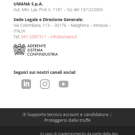
UMANA S.p.A.
Aut. Min. Lav. Prot n. 1181 – SG del 13/12/2004
Sede Legale e Direzione Generale:
Via Colombara, 113 – 30176 – Marghera – Venezia –
ITALIA
Tel:
041.2587311
–
info@umana.it
Seguici sui nostri canali social:



Supporto tecnico account e candidatura
|
p
Proteggersi dalle truffe
In caso di inadempimento da parte della ApL