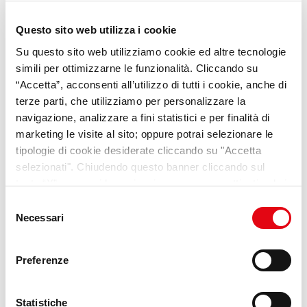
Questo sito web utilizza i cookie
Su questo sito web utilizziamo cookie ed altre tecnologie
SPECIALE UCRAINA
simili per ottimizzarne le funzionalità. Cliccando su
“Accetta”, acconsenti all’utilizzo di tutti i cookie, anche di
Accoglienza&Lavoro
terze parti, che utilizziamo per personalizzare la
navigazione, analizzare a fini statistici e per finalità di
marketing le visite al sito; oppure potrai selezionare le
tipologie di cookie desiderate cliccando su "Accetta
selezionati". Chiudendo questo banner cliccando sul
tasto “X” prosegui la navigazione e saranno attivati solo i
cookie tecnici necessari per la fruizione del sito. Potrai
Selezione
Scopri il progetto
modificare le tue preferenze in ogni momento mediante il
Necessari
del
link “Impostazione dei cookie” a fine pagina. Per ulteriori
consenso
informazioni ti invitiamo a prendere visione della
Cookie
Preferenze
Policy
.
Statistiche