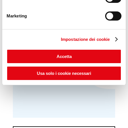
Marketing
Impostazione dei cookie
VideoPillole
per chi cerca
opportunità e consigli sul
Accetta
mondo del lavoro
Usa solo i cookie necessari
Scopri Lab Umana