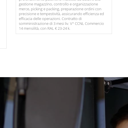
e
gestione magazzino, controllo e organizzazione
merce, picking e packing, preparazione ordini con
e
precisione e tempestività, assicurando efficienza ed
efficacia delle operazioni. Contratto di
somministrazione di 3 mesi liv. V° CCNL Commercio
14 mensilità, con RAL € 23-24 k.
L