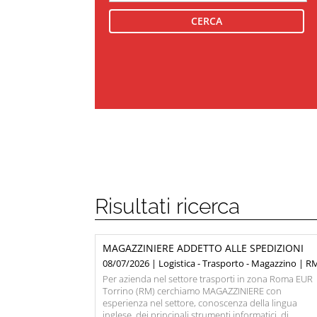
Risultati ricerca
MAGAZZINIERE ADDETTO ALLE SPEDIZIONI
08/07/2026 | Logistica - Trasporto - Magazzino | R
Per azienda nel settore trasporti in zona Roma EUR
Torrino (RM) cerchiamo MAGAZZINIERE con
esperienza nel settore, conoscenza della lingua
inglese, dei principali strumenti informatici, di