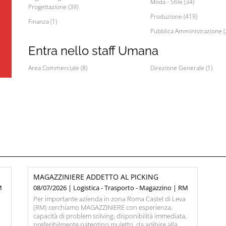
Moda - Stile (34)
Progettazione (39)
Produzione (419)
Finanza (1)
Pubblica Amministrazione (
Entra nello staff Umana
Area Commerciale (8)
Direzione Generale (1)
MAGAZZINIERE ADDETTO AL PICKING
M
08/07/2026 | Logistica - Trasporto - Magazzino | RM
Per importante azienda in zona Roma Castel di Leva
(RM) cerchiamo MAGAZZINIERE con esperienza,
capacità di problem solving, disponibilità immediata,
preferibilmente patentino muletto, da adibire alla