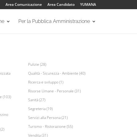
Area Comunicazione
Area Candidato
YUMANA
one
Per la Pubblica Amministrazione
Pulizie (28)
izzata
Qualità - Sicurezza - Ambiente (40)
Ricerca e sviluppo (1)
Risorse Umane - Personale (31)
e (103)
Sanità (27)
Segreteria (19)
zzino
Servizi alla Persona (21)
Turismo - Ristorazione (55)
(2)
Vendita (31)