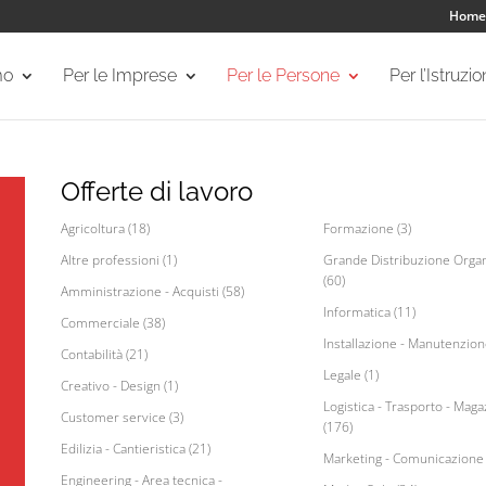
Home
mo
Per le Imprese
Per le Persone
Per l’Istruzi
Offerte di lavoro
Agricoltura (18)
Formazione (3)
Altre professioni (1)
Grande Distribuzione Organ
(60)
Amministrazione - Acquisti (58)
Informatica (11)
Commerciale (38)
Installazione - Manutenzion
Contabilità (21)
Legale (1)
Creativo - Design (1)
Logistica - Trasporto - Maga
Customer service (3)
(176)
Edilizia - Cantieristica (21)
Marketing - Comunicazione 
Engineering - Area tecnica -