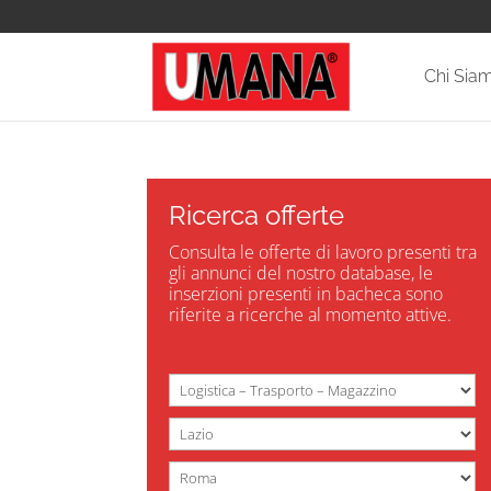
Chi Sia
Ricerca offerte
Consulta le offerte di lavoro presenti tra
gli annunci del nostro database, le
inserzioni presenti in bacheca sono
riferite a ricerche al momento attive.