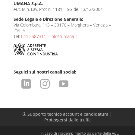
UMANA S.p.A.
Aut. Min. Lav. Prot n. 1181 – SG del 13/12/2004
Sede Legale e Direzione Generale:
Via Colombara, 113 – 30176 – Marghera – Venezia –
ITALIA
Tel:
041.2587311
–
info@umana.it
Seguici sui nostri canali social:



Supporto tecnico account e candidatura
|
p
Proteggersi dalle truffe
In caso di inadempimento da parte della ApL