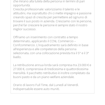
che mirano alla tutela della persona in termini di pari
opportunità.
Crescita professionale: valorizziamo il talento e le
attitudini, ma soprattutto chi ci mette impegno e passione
creando spazi di crescita per permettere ad ognuno di
trovare il suo posto in azienda. Cresciamo con le persone,
perché far crescere le persone è sempre stato il nostro
miglior successo.
Offriamo un inserimento con contratto a tempo
determinato, applicando il CCNL Commercio –
Confcommercio. L’inquadramento sarà definito in base
all’esperienza e alle competenze della persona
selezionata, con una collocazione prevista tra il 5° e il 3°
livello.
La retribuzione annua lorda sarà compresa tra 23.000 € e
27.000 €, comprensiva di tredicesima e quattordicesima
mensilità. Il pacchetto retributivo è inoltre completato da
buoni pasto e da un piano welfare aziendale.
Orario di lavoro Full Time, dal Lunedì al Venerdì.
Indispensabile essere auto muniti.