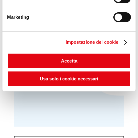
Marketing
Impostazione dei cookie
VideoPillole
per chi cerca
opportunità e consigli sul
Accetta
mondo del lavoro
Usa solo i cookie necessari
Scopri Lab Umana