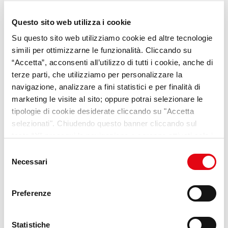
Questo sito web utilizza i cookie
Su questo sito web utilizziamo cookie ed altre tecnologie
SPECIALE UCRAINA
simili per ottimizzarne le funzionalità. Cliccando su
“Accetta”, acconsenti all’utilizzo di tutti i cookie, anche di
Accoglienza&Lavoro
terze parti, che utilizziamo per personalizzare la
navigazione, analizzare a fini statistici e per finalità di
marketing le visite al sito; oppure potrai selezionare le
tipologie di cookie desiderate cliccando su "Accetta
selezionati". Chiudendo questo banner cliccando sul
tasto “X” prosegui la navigazione e saranno attivati solo i
cookie tecnici necessari per la fruizione del sito. Potrai
Selezione
Scopri il progetto
modificare le tue preferenze in ogni momento mediante il
Necessari
del
link “Impostazione dei cookie” a fine pagina. Per ulteriori
consenso
informazioni ti invitiamo a prendere visione della
Cookie
Preferenze
Policy
.
Statistiche