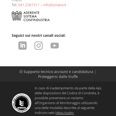
Tel:
041.2587311
–
info@umana.it
Seguici sui nostri canali social:



Supporto tecnico account e candidatura
|
p
Proteggersi dalle truffe
In caso di inadempimento da parte della ApL
delle disposizioni del Codice di Condotta, è
possibile presentare un reclamo
all’Organismo di Monitoraggio utilizzando
una delle modalità descritte al seguente
indirizzo web
https://odm-