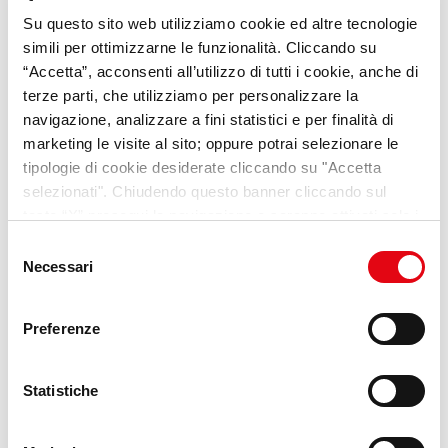
Su questo sito web utilizziamo cookie ed altre tecnologie
VideoPillole
per chi cerca
simili per ottimizzarne le funzionalità. Cliccando su
opportunità e consigli sul
“Accetta”, acconsenti all’utilizzo di tutti i cookie, anche di
terze parti, che utilizziamo per personalizzare la
mondo del lavoro
navigazione, analizzare a fini statistici e per finalità di
marketing le visite al sito; oppure potrai selezionare le
Scopri Lab Umana
tipologie di cookie desiderate cliccando su "Accetta
selezionati". Chiudendo questo banner cliccando sul
tasto “X” prosegui la navigazione e saranno attivati solo i
cookie tecnici necessari per la fruizione del sito. Potrai
Selezione
modificare le tue preferenze in ogni momento mediante il
Necessari
del
link “Impostazione dei cookie” a fine pagina. Per ulteriori
consenso
informazioni ti invitiamo a prendere visione della
Cookie
Preferenze
Policy
.
Statistiche