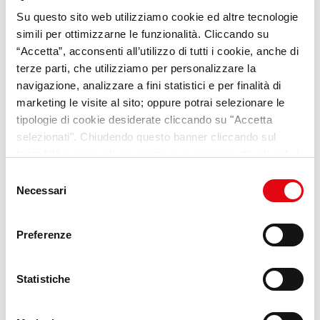
Su questo sito web utilizziamo cookie ed altre tecnologie
VideoPillole
per chi cerca
simili per ottimizzarne le funzionalità. Cliccando su
opportunità e consigli sul
“Accetta”, acconsenti all’utilizzo di tutti i cookie, anche di
terze parti, che utilizziamo per personalizzare la
mondo del lavoro
navigazione, analizzare a fini statistici e per finalità di
marketing le visite al sito; oppure potrai selezionare le
Scopri Lab Umana
tipologie di cookie desiderate cliccando su "Accetta
selezionati". Chiudendo questo banner cliccando sul
tasto “X” prosegui la navigazione e saranno attivati solo i
cookie tecnici necessari per la fruizione del sito. Potrai
Selezione
modificare le tue preferenze in ogni momento mediante il
Necessari
del
link “Impostazione dei cookie” a fine pagina. Per ulteriori
consenso
informazioni ti invitiamo a prendere visione della
Cookie
Preferenze
Policy
.
Statistiche