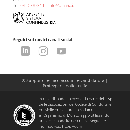
Tel:
041.2587311
–
info@umana.it
Seguici sui nostri canali social:



Supporto tecnico account e candidatura
|
p
Proteggersi dalle truffe
In caso di inadempimento da parte della ApL
delle disposizioni del Codice di Condotta, è
possibile presentare un reclamo
all’Organismo di Monitoraggio utilizzando
una delle modalità descritte al seguente
indirizzo web
https://odm-