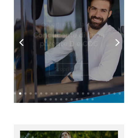
Opportunità di lavoro
Conducente di linea
patente D e CQC
Bologna
Scopri di più