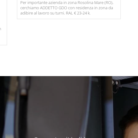
Per importante azienda in zona Rosolina Mare (RO),
cerchiamo ADDETTO GDO con residenza in zona da
adibire al lavoro su turni. RAL € 23-24 k.
n