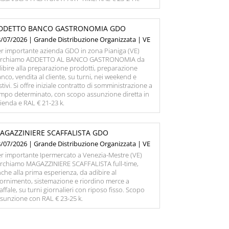
DDETTO BANCO GASTRONOMIA GDO
/07/2026 | Grande Distribuzione Organizzata | VE
r importante azienda GDO in zona Pianiga (VE)
erchiamo ADDETTO AL BANCO GASTRONOMIA da
ibire alla preparazione prodotti, preparazione
nco, vendita al cliente, su turni, nei weekend e
stivi. Si offre iniziale contratto di somministrazione a
mpo determinato, con scopo assunzione diretta in
ienda e RAL € 21-23 k.
AGAZZINIERE SCAFFALISTA GDO
/07/2026 | Grande Distribuzione Organizzata | VE
r importante Ipermercato a Venezia-Mestre (VE)
erchiamo MAGAZZINIERE SCAFFALISTA full-time,
che alla prima esperienza, da adibire al
fornimento, sistemazione e riordino merce a
affale, su turni giornalieri con riposo fisso. Scopo
sunzione con RAL € 23-25 k.