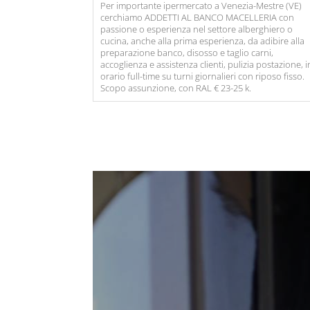
Per importante ipermercato a Venezia-Mestre (VE)
cerchiamo ADDETTI AL BANCO MACELLERIA con
passione o esperienza nel settore alberghiero o
cucina, anche alla prima esperienza, da adibire alla
preparazione banco, disosso e taglio carni,
accoglienza e assistenza clienti, pulizia postazione, i
orario full-time su turni giornalieri con riposo fisso.
Scopo assunzione, con RAL € 23-25 k.