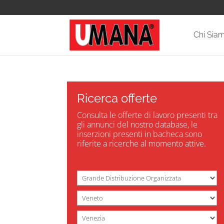
Chi Sia
Ricerca offerte
Consulta le offerte di lavoro presenti tra
gli annunci del nostro database, le
inserzioni presenti in bacheca sono
riferite a ricerche al momento attive.