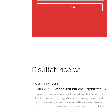
Risultati ricerca
ADDETTA GDO
06/08/2026 | Grande Distribuzione Organizzata | V
Per importante azienda GDO del territorio cerchiam
ADDETTA con uso registratori di cassa, capacità di
lavoro in team, attenzione ai dettagli, dinamismo,
precisione, preferibilmente esperienza, da adibire