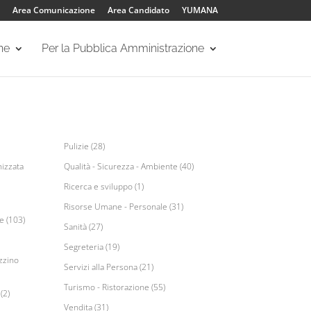
Area Comunicazione
Area Candidato
YUMANA
one
Per la Pubblica Amministrazione
Pulizie (28)
izzata
Qualità - Sicurezza - Ambiente (40)
Ricerca e sviluppo (1)
Risorse Umane - Personale (31)
e (103)
Sanità (27)
Segreteria (19)
zzino
Servizi alla Persona (21)
Turismo - Ristorazione (55)
(2)
Vendita (31)