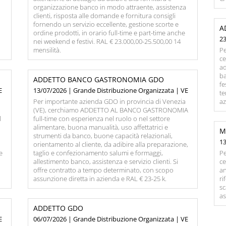
organizzazione banco in modo attraente, assistenza
clienti, risposta alle domande e fornitura consigli
fornendo un servizio eccellente, gestione scorte e
A
ordine prodotti, in orario full-time e part-time anche
23
nei weekend e festivi. RAL € 23.000,00-25.500,00 14
mensilità.
Pe
c
ad
ba
ADDETTO BANCO GASTRONOMIA GDO
fe
E
13/07/2026 | Grande Distribuzione Organizzata | VE
te
Per importante azienda GDO in provincia di Venezia
az
(VE), cerchiamo ADDETTO AL BANCO GASTRONOMIA
l
full-time con esperienza nel ruolo o nel settore
alimentare, buona manualità, uso affettatrici e
M
e
strumenti da banco, buone capacità relazionali,
13
orientamento al cliente, da adibire alla preparazione,
 e
taglio e confezionamento salumi e formaggi,
Pe
allestimento banco, assistenza e servizio clienti. Si
c
offre contratto a tempo determinato, con scopo
an
assunzione diretta in azienda e RAL € 23-25 k.
ri
sc
as
ADDETTO GDO
E
06/07/2026 | Grande Distribuzione Organizzata | VE