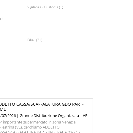
Vigilanza - Custodia (1)
2)
Filiali (21)
DDETTO CASSA/SCAFFALATURA GDO PART-
IME
/07/2026 | Grande Distribuzione Organizzata | VE
r importante supermercato in zona Venezia
llestrina (VE), cerchiamo ADDETTO
ASSA/SCAFFALATURA PART-TIME. RAL € 23-24 k.