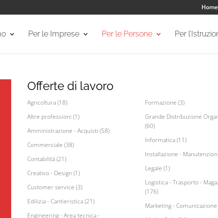
Home
mo
Per le Imprese
Per le Persone
Per l’Istruzi
Offerte di lavoro
Agricoltura (18)
Formazione (3)
Altre professioni (1)
Grande Distribuzione Organ
(60)
Amministrazione - Acquisti (58)
Informatica (11)
Commerciale (38)
Installazione - Manutenzion
Contabilità (21)
Legale (1)
Creativo - Design (1)
Logistica - Trasporto - Maga
Customer service (3)
(176)
Edilizia - Cantieristica (21)
Marketing - Comunicazione 
Engineering - Area tecnica -