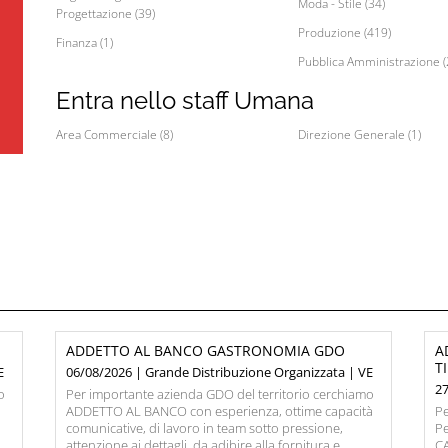
Moda - Stile (34)
Progettazione (39)
Produzione (419)
Finanza (1)
Pubblica Amministrazione (
Entra nello staff Umana
Area Commerciale (8)
Direzione Generale (1)
ADDETTO AL BANCO GASTRONOMIA GDO
A
T
E
06/08/2026 | Grande Distribuzione Organizzata | VE
27
o
Per importante azienda GDO del territorio cerchiamo
ADDETTO AL BANCO con esperienza, ottime capacità
Pe
comunicative, di lavoro in team sotto pressione,
Pe
attenzione ai dettagli, da adibire alla fornitura e
C