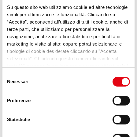
Su questo sito web utilizziamo cookie ed altre tecnologie
VideoPillole
per chi cerca
simili per ottimizzarne le funzionalità. Cliccando su
opportunità e consigli sul
“Accetta”, acconsenti all’utilizzo di tutti i cookie, anche di
terze parti, che utilizziamo per personalizzare la
mondo del lavoro
navigazione, analizzare a fini statistici e per finalità di
marketing le visite al sito; oppure potrai selezionare le
Scopri Lab Umana
tipologie di cookie desiderate cliccando su "Accetta
selezionati". Chiudendo questo banner cliccando sul
tasto “X” prosegui la navigazione e saranno attivati solo i
cookie tecnici necessari per la fruizione del sito. Potrai
Selezione
modificare le tue preferenze in ogni momento mediante il
Necessari
del
link “Impostazione dei cookie” a fine pagina. Per ulteriori
consenso
informazioni ti invitiamo a prendere visione della
Cookie
Preferenze
Policy
.
Statistiche