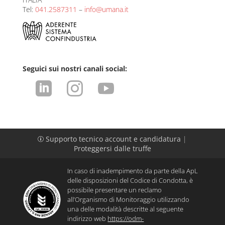
Tel:
041.2587311
–
info@umana.it
Seguici sui nostri canali social:



Supporto tecnico account e candidatura
|
p
Proteggersi dalle truffe
In caso di inadempimento da parte della ApL
delle disposizioni del Codice di Condotta, è
possibile presentare un reclamo
all’Organismo di Monitoraggio utilizzando
una delle modalità descritte al seguente
indirizzo web
https://odm-