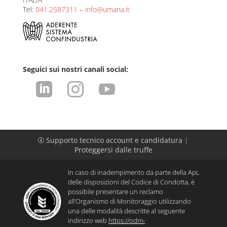
Tel:
041.2587311
–
info@umana.it
Seguici sui nostri canali social:



Supporto tecnico account e candidatura
|
p
Proteggersi dalle truffe
In caso di inadempimento da parte della ApL
delle disposizioni del Codice di Condotta, è
possibile presentare un reclamo
all’Organismo di Monitoraggio utilizzando
una delle modalità descritte al seguente
indirizzo web
https://odm-