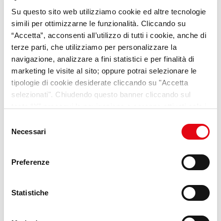
Su questo sito web utilizziamo cookie ed altre tecnologie
VideoPillole
per chi cerca
simili per ottimizzarne le funzionalità. Cliccando su
opportunità e consigli sul
“Accetta”, acconsenti all’utilizzo di tutti i cookie, anche di
terze parti, che utilizziamo per personalizzare la
mondo del lavoro
navigazione, analizzare a fini statistici e per finalità di
marketing le visite al sito; oppure potrai selezionare le
Scopri Lab Umana
tipologie di cookie desiderate cliccando su "Accetta
selezionati". Chiudendo questo banner cliccando sul
tasto “X” prosegui la navigazione e saranno attivati solo i
cookie tecnici necessari per la fruizione del sito. Potrai
Selezione
modificare le tue preferenze in ogni momento mediante il
Necessari
del
link “Impostazione dei cookie” a fine pagina. Per ulteriori
consenso
informazioni ti invitiamo a prendere visione della
Cookie
Preferenze
Policy
.
Statistiche