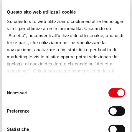
Questo sito web utilizza i cookie
Su questo sito web utilizziamo cookie ed altre tecnologie
simili per ottimizzarne le funzionalità. Cliccando su
“Accetta”, acconsenti all’utilizzo di tutti i cookie, anche di
VideoPillole
per chi cerca
terze parti, che utilizziamo per personalizzare la
opportunità e consigli sul
navigazione, analizzare a fini statistici e per finalità di
marketing le visite al sito; oppure potrai selezionare le
mondo del lavoro
tipologie di cookie desiderate cliccando su "Accetta
selezionati". Chiudendo questo banner cliccando sul
Scopri Lab Umana
tasto “X” prosegui la navigazione e saranno attivati solo i
cookie tecnici necessari per la fruizione del sito. Potrai
Selezione
modificare le tue preferenze in ogni momento mediante il
Necessari
del
link “Impostazione dei cookie” a fine pagina. Per ulteriori
consenso
informazioni ti invitiamo a prendere visione della
Cookie
Preferenze
Policy
.
Statistiche