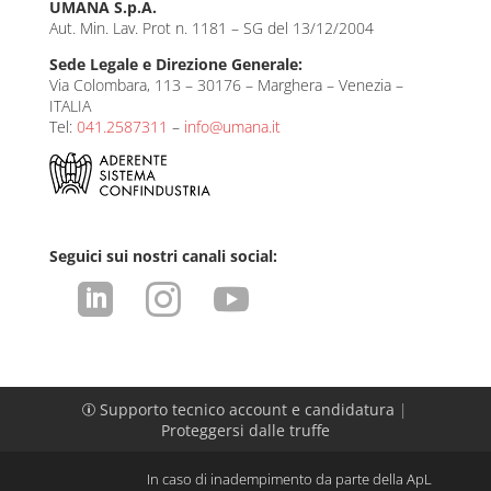
UMANA S.p.A.
Aut. Min. Lav. Prot n. 1181 – SG del 13/12/2004
Sede Legale e Direzione Generale:
Via Colombara, 113 – 30176 – Marghera – Venezia –
ITALIA
Tel:
041.2587311
–
info@umana.it
Seguici sui nostri canali social:



Supporto tecnico account e candidatura
|
p
Proteggersi dalle truffe
In caso di inadempimento da parte della ApL