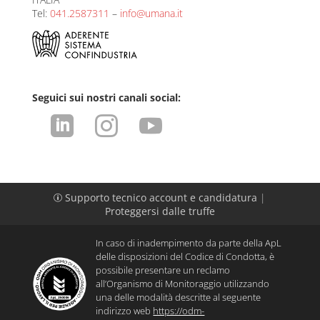
Tel:
041.2587311
–
info@umana.it
Seguici sui nostri canali social:



Supporto tecnico account e candidatura
|
p
Proteggersi dalle truffe
In caso di inadempimento da parte della ApL
delle disposizioni del Codice di Condotta, è
possibile presentare un reclamo
all’Organismo di Monitoraggio utilizzando
una delle modalità descritte al seguente
indirizzo web
https://odm-