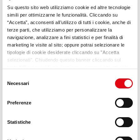
Su questo sito web utilizziamo cookie ed altre tecnologie
VideoPillole
per chi cerca
simili per ottimizzarne le funzionalità. Cliccando su
opportunità e consigli sul
“Accetta”, acconsenti all’utilizzo di tutti i cookie, anche di
terze parti, che utilizziamo per personalizzare la
mondo del lavoro
navigazione, analizzare a fini statistici e per finalità di
marketing le visite al sito; oppure potrai selezionare le
Scopri Lab Umana
tipologie di cookie desiderate cliccando su "Accetta
selezionati". Chiudendo questo banner cliccando sul
tasto “X” prosegui la navigazione e saranno attivati solo i
cookie tecnici necessari per la fruizione del sito. Potrai
Selezione
modificare le tue preferenze in ogni momento mediante il
Necessari
del
link “Impostazione dei cookie” a fine pagina. Per ulteriori
consenso
informazioni ti invitiamo a prendere visione della
Cookie
Preferenze
Policy
.
Statistiche