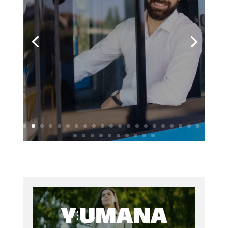
Opportunità di lavoro
Conducente di linea
patente D e CQC
Bologna
Scopri di più