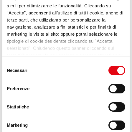
opportunità e consigli sul
simili per ottimizzarne le funzionalità. Cliccando su
mondo del lavoro
“Accetta”, acconsenti all’utilizzo di tutti i cookie, anche di
terze parti, che utilizziamo per personalizzare la
navigazione, analizzare a fini statistici e per finalità di
Scopri Lab Umana
marketing le visite al sito; oppure potrai selezionare le
tipologie di cookie desiderate cliccando su "Accetta
selezionati". Chiudendo questo banner cliccando sul
tasto “X” prosegui la navigazione e saranno attivati solo i
cookie tecnici necessari per la fruizione del sito. Potrai
Selezione
modificare le tue preferenze in ogni momento mediante il
Necessari
del
link “Impostazione dei cookie” a fine pagina. Per ulteriori
consenso
informazioni ti invitiamo a prendere visione della
Cookie
Preferenze
Policy
.
Statistiche
Marketing