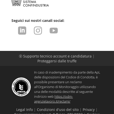
Seguici sui nostri canali social:



Supporto tecnico account e candidatura
|
p
Proteggersi dalle truffe
In caso di inadempimento da parte della ApL
delle disposizioni del Codice di Condotta, è
possibile presentare un reclamo
all’Organismo di Monitoraggio utilizzando
una delle modalità descritte al seguente
indirizzo web
https://odm-
agenzielavoro.it/reclami/
Legal Info
|
Condizioni d'uso del sito
|
Privacy
|