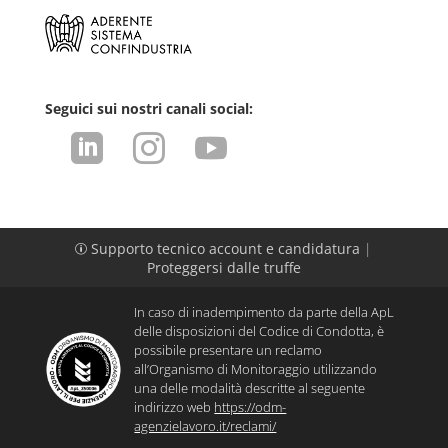
Seguici sui nostri canali social:



Supporto tecnico account e candidatura
|
p
Proteggersi dalle truffe
In caso di inadempimento da parte della ApL
delle disposizioni del Codice di Condotta, è
possibile presentare un reclamo
all’Organismo di Monitoraggio utilizzando
una delle modalità descritte al seguente
indirizzo web
https://odm-
agenzielavoro.it/reclami/