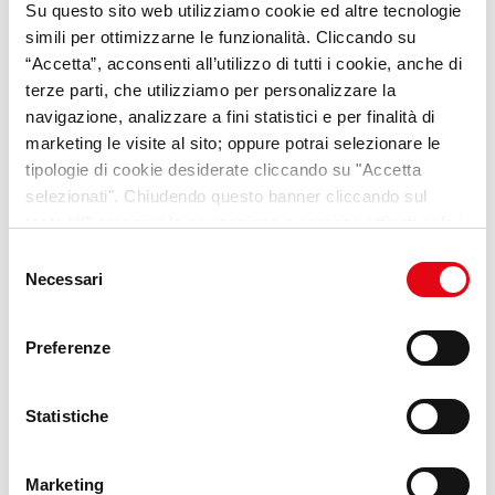
Su questo sito web utilizziamo cookie ed altre tecnologie
simili per ottimizzarne le funzionalità. Cliccando su
“Accetta”, acconsenti all’utilizzo di tutti i cookie, anche di
terze parti, che utilizziamo per personalizzare la
navigazione, analizzare a fini statistici e per finalità di
YUMANA
marketing le visite al sito; oppure potrai selezionare le
La nostra nuova piattaforma dedicata ai
tipologie di cookie desiderate cliccando su "Accetta
trend e alle opportunità per i giovani
selezionati". Chiudendo questo banner cliccando sul
tasto “X” prosegui la navigazione e saranno attivati solo i
Scopri di più
cookie tecnici necessari per la fruizione del sito. Potrai
Selezione
modificare le tue preferenze in ogni momento mediante il
Necessari
del
link “Impostazione dei cookie” a fine pagina. Per ulteriori
consenso
informazioni ti invitiamo a prendere visione della
Cookie
Preferenze
Policy
.
Statistiche
Marketing