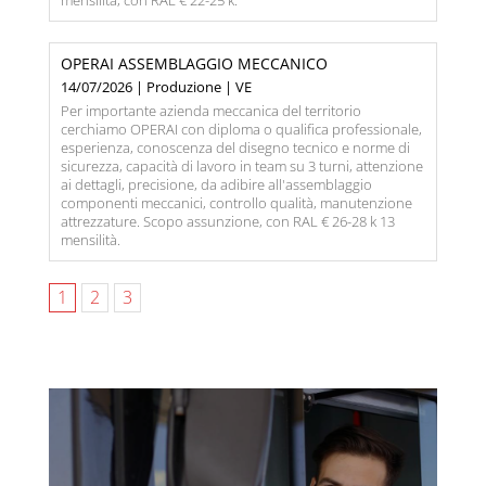
mensilità, con RAL € 22-25 k.
OPERAI ASSEMBLAGGIO MECCANICO
14/07/2026 | Produzione | VE
Per importante azienda meccanica del territorio
cerchiamo OPERAI con diploma o qualifica professionale,
esperienza, conoscenza del disegno tecnico e norme di
sicurezza, capacità di lavoro in team su 3 turni, attenzione
ai dettagli, precisione, da adibire all'assemblaggio
componenti meccanici, controllo qualità, manutenzione
attrezzature. Scopo assunzione, con RAL € 26-28 k 13
mensilità.
1
2
3