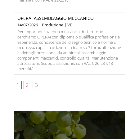
mensilità, con RAL € 22-25 k.
OPERAI ASSEMBLAGGIO MECCANICO
14/07/2026 | Produzione | VE
Per importante azienda meccanica del territorio
cerchiamo OPERAI con diploma o qualifica professionale,
esperienza, conoscenza del disegno tecnico e norme di
sicurezza, capacità di lavoro in team su 3 turni, attenzione
ai dettagli, precisione, da adibire all'assemblaggio
componenti meccanici, controllo qualità, manutenzione
attrezzature. Scopo assunzione, con RAL € 26-28 k 13
mensilità.
1
2
3