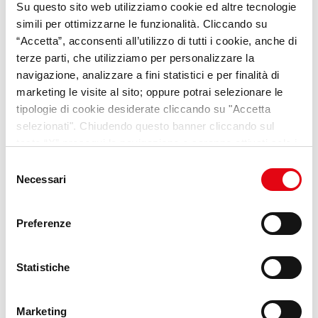
Su questo sito web utilizziamo cookie ed altre tecnologie
simili per ottimizzarne le funzionalità. Cliccando su
“Accetta”, acconsenti all’utilizzo di tutti i cookie, anche di
terze parti, che utilizziamo per personalizzare la
navigazione, analizzare a fini statistici e per finalità di
YUMANA
marketing le visite al sito; oppure potrai selezionare le
La nostra nuova piattaforma dedicata ai
tipologie di cookie desiderate cliccando su "Accetta
trend e alle opportunità per i giovani
selezionati". Chiudendo questo banner cliccando sul
tasto “X” prosegui la navigazione e saranno attivati solo i
Scopri di più
cookie tecnici necessari per la fruizione del sito. Potrai
Selezione
modificare le tue preferenze in ogni momento mediante il
Necessari
del
link “Impostazione dei cookie” a fine pagina. Per ulteriori
consenso
informazioni ti invitiamo a prendere visione della
Cookie
Preferenze
Policy
.
Statistiche
Marketing