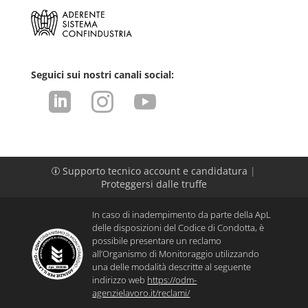
Seguici sui nostri canali social:



Supporto tecnico account e candidatura
|
p
Proteggersi dalle truffe
In caso di inadempimento da parte della ApL
delle disposizioni del Codice di Condotta, è
possibile presentare un reclamo
all’Organismo di Monitoraggio utilizzando
una delle modalità descritte al seguente
indirizzo web
https://odm-
agenzielavoro.it/reclami/