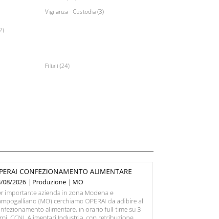
Vigilanza - Custodia (3)
2)
Filiali (24)
PERAI CONFEZIONAMENTO ALIMENTARE
3/08/2026 | Produzione | MO
r importante azienda in zona Modena e
mpogalliano (MO) cerchiamo OPERAI da adibire al
nfezionamento alimentare, in orario full-time su 3
rni. CCNL Alimentari Industria, con retribuzione