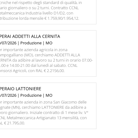
cniche nel rispetto degli standard di qualità, in
ario giornaliero o su 2 turni. Contratto CCNL
talmeccanica Industria livello D1/D2, con
tribuzione lorda mensile € 1.759,90/1.954,12.
PERAI ADDETTI ALLA CERNITA
0/07/2026 | Produzione | MO
r importante azienda agricola in zona
ampogalliano (MO), cerchiamo ADDETTI ALLA
RNITA da adibire al lavoro su 2 turni in orario 07.00-
.00 e 14.00-21.00 dal lunedì al sabato. CCNL
nsorzi Agricoli, con RAL € 2.2156,00.
PERAIO LATTONIERE
4/07/2026 | Produzione | MO
r importante azienda in zona San Giacomo delle
gnate (MN), cerchiamo LATTONIERE da adibire a
voro giornaliero. Iniziale contratto di 1 mese liv. V°
NL Metalmeccanica Artigianato 13 mensilità, con
L € 21.795,00.