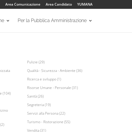
Area Comunicazione
Area Candidato
YUMANA
one
Per la Pubblica Amministrazione
Pulizie (29)
izzata
Qualità - Sicurezza - Ambiente (36)
Ricerca e sviluppo (1)
Risorse Umane - Personale (31)
e (104)
Sanità (26)
Segreteria (19)
zzino
Servizi alla Persona (22)
Turismo - Ristorazione (55)
(2)
Vendita (31)