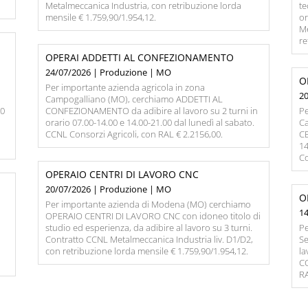
Metalmeccanica Industria, con retribuzione lorda
te
mensile € 1.759,90/1.954,12.
or
Me
re
OPERAI ADDETTI AL CONFEZIONAMENTO
24/07/2026 | Produzione | MO
O
Per importante azienda agricola in zona
2
,
Campogalliano (MO), cerchiamo ADDETTI AL
00
CONFEZIONAMENTO da adibire al lavoro su 2 turni in
Pe
orario 07.00-14.00 e 14.00-21.00 dal lunedì al sabato.
C
CCNL Consorzi Agricoli, con RAL € 2.2156,00.
CE
14
Co
OPERAIO CENTRI DI LAVORO CNC
20/07/2026 | Produzione | MO
O
Per importante azienda di Modena (MO) cerchiamo
1
OPERAIO CENTRI DI LAVORO CNC con idoneo titolo di
studio ed esperienza, da adibire al lavoro su 3 turni.
Pe
Contratto CCNL Metalmeccanica Industria liv. D1/D2,
Se
con retribuzione lorda mensile € 1.759,90/1.954,12.
la
CC
RA