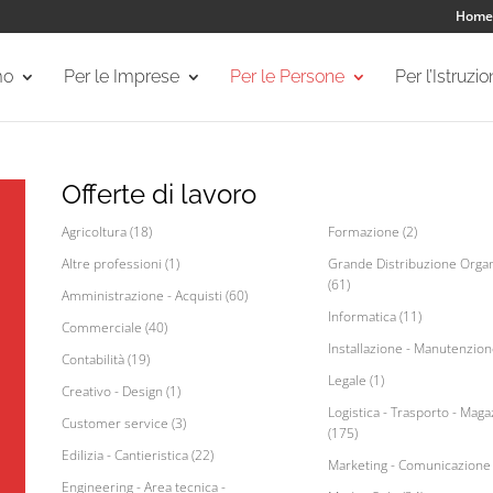
Home
mo
Per le Imprese
Per le Persone
Per l’Istruzi
Offerte di lavoro
Agricoltura (18)
Formazione (2)
Altre professioni (1)
Grande Distribuzione Organ
(61)
Amministrazione - Acquisti (60)
Informatica (11)
Commerciale (40)
Installazione - Manutenzion
Contabilità (19)
Legale (1)
Creativo - Design (1)
Logistica - Trasporto - Maga
Customer service (3)
(175)
Edilizia - Cantieristica (22)
Marketing - Comunicazione 
Engineering - Area tecnica -