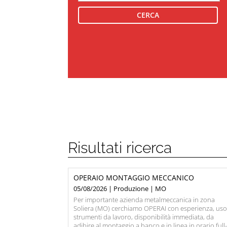
Risultati ricerca
OPERAIO MONTAGGIO MECCANICO
05/08/2026 | Produzione | MO
Per importante azienda metalmeccanica in zona
Soliera (MO) cerchiamo OPERAI con esperienza, us
strumenti da lavoro, disponibilità immediata, da
adibire al montaggio a banco e in linea in orario full