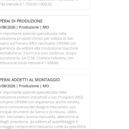
rda mensile € 1.700,00-1.900,00.
PERAI DI PRODUZIONE
3/08/2026 | Produzione | MO
r importante azienda specializzata nella
oduzione prodotti chimici per edilizia di San
esario sul Panaro (MO) cerchiamo OPERAI con
perienza, da adibire alla conduzione macchine
tomatiche su 3 turni e a ciclo continuo. Scopo
sunzione liv. E4 CCNL Chimica Industria, con
tribuzione lorda mensile € 1.938,69.
PERAI ADDETTI AL MONTAGGIO
3/08/2026 | Produzione | MO
r importante azienda specializzata nella
oduzione portoni industriali a San Prospero (MO)
erchiamo OPERAI con esperienza, anche minima,
uona conoscenza del disegno meccanico, uso
incipali strumenti da banco e di misura, calibri,
tri, micrometri, buona manualità, attenzione ai
ttagli, precisione, da adibire all'assemblaggio e
ontaggio componenti meccanici come da specifiche