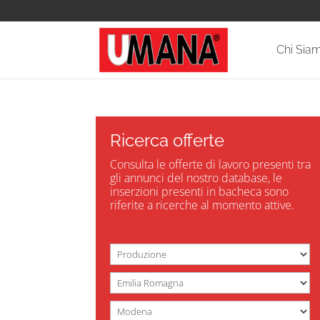
Chi Sia
Ricerca offerte
Consulta le offerte di lavoro presenti tra
gli annunci del nostro database, le
inserzioni presenti in bacheca sono
riferite a ricerche al momento attive.