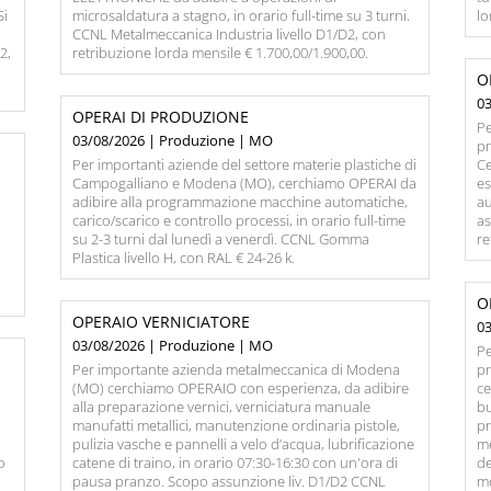
Si
microsaldatura a stagno, in orario full-time su 3 turni.
lo
CCNL Metalmeccanica Industria livello D1/D2, con
2,
retribuzione lorda mensile € 1.700,00/1.900,00.
O
0
OPERAI DI PRODUZIONE
Pe
03/08/2026 | Produzione | MO
pr
Per importanti aziende del settore materie plastiche di
C
Campogalliano e Modena (MO), cerchiamo OPERAI da
es
adibire alla programmazione macchine automatiche,
au
carico/scarico e controllo processi, in orario full-time
as
su 2-3 turni dal lunedì a venerdì. CCNL Gomma
re
Plastica livello H, con RAL € 24-26 k.
€
O
OPERAIO VERNICIATORE
0
03/08/2026 | Produzione | MO
Pe
Per importante azienda metalmeccanica di Modena
pr
(MO) cerchiamo OPERAIO con esperienza, da adibire
c
a
alla preparazione vernici, verniciatura manuale
b
manufatti metallici, manutenzione ordinaria pistole,
pr
pulizia vasche e pannelli a velo d’acqua, lubrificazione
me
lo
catene di traino, in orario 07:30-16:30 con un'ora di
de
pausa pranzo. Scopo assunzione liv. D1/D2 CCNL
m