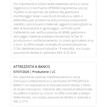
Per importante e solida realtà metalmeccanica in zona
Oggiono (LC) cerchiamo OPERAIO esperienza, uso pc,
muletto e carroponte, da adibire alla gestione e
monitoraggio linee o vasche di zincatura a caldo o
elettrolitica per protezione anticorrosiva componenti
metallici, carico/scarico materiali, aggancio pezzi grezzi ai
telai di lavorazione e sgrassaggio, controllo post-
trattamento per verifica assenza di difetti, gestione e
stoccaggio materiali predisponendoli per le fasi di
produzione o confezionamento, in orario giornaliero e su
2 turni. Si offre iniziale contratto di somministrazione
CCNL Metalmeccanica Industria 13 mensilità, con scopo
assunzione diretta in azienda e RAL € 25-35 k.
ATTREZZISTA A BANCO
07/07/2026 | Produzione | LC
Per importante azienda metalmeccanica in zona
Cernusco Lombardone (LC) cerchiamo ATTREZZISTA A
BANCO con esperienza di manutenzione stampi o titolo
di studio meccanico, interesse alle crescita professionale,
da adibire a lavoro su 2 turni. Si offre contratto a tempo
determinato, con scopo assunzione diretta in azienda e
RAL e 27 k.