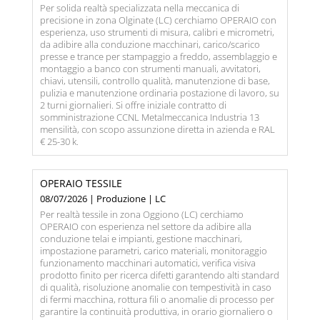
Per solida realtà specializzata nella meccanica di
precisione in zona Olginate (LC) cerchiamo OPERAIO con
esperienza, uso strumenti di misura, calibri e micrometri,
da adibire alla conduzione macchinari, carico/scarico
presse e trance per stampaggio a freddo, assemblaggio e
montaggio a banco con strumenti manuali, avvitatori,
chiavi, utensili, controllo qualità, manutenzione di base,
pulizia e manutenzione ordinaria postazione di lavoro, su
2 turni giornalieri. Si offre iniziale contratto di
somministrazione CCNL Metalmeccanica Industria 13
mensilità, con scopo assunzione diretta in azienda e RAL
€ 25-30 k.
OPERAIO TESSILE
08/07/2026 | Produzione | LC
Per realtà tessile in zona Oggiono (LC) cerchiamo
OPERAIO con esperienza nel settore da adibire alla
conduzione telai e impianti, gestione macchinari,
impostazione parametri, carico materiali, monitoraggio
funzionamento macchinari automatici, verifica visiva
prodotto finito per ricerca difetti garantendo alti standard
di qualità, risoluzione anomalie con tempestività in caso
di fermi macchina, rottura fili o anomalie di processo per
garantire la continuità produttiva, in orario giornaliero o