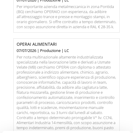
07/07/2026 | Produzione | LC
Per importante azienda metalmeccanica in zona Pontida
(BG) cerchiamo OPERAIO con esperienza, da adibire
all'attrezzaggio trance e presse e montaggio stampi, in
orario giornaliero. Si offre contratto a tempo determinato,
con scopo assunzione diretta in azienda e RAL € 28-35 k.
OPERAI ALIMENTARI
07/07/2026 | Produzione | LC
Per nota multinazionale altamente industrializzata
specializzata nella lavorazione latte e derivati a Usmate
Velate (MB) cerchiamo OPERAI con diploma o attestato
professionale a indirizzo alimentare, chimico, agrario,
alberghiero, scientifico oppure esperienza di produzione,
conoscenze informatiche, capacità di lavoro in team,
precisione, affidabilità, da adibire alla cagliatura latte,
filatura mozzarella, gestione linee di produzione e
confezionamento automatizzate, inserimento e controllo
parametri di processo, carico/scarico prodotti, controllo
qualità, lotti e scadenze, movimentazione manuale
carichi, reportistica, su 3 turni dal lunedì al sabato.
Contratto a tempo determinato prorogabile V° liv. CCNL
Alimentari Industria 14 mensilità, con scopo assunzione a
tempo indeterminato, premi di produzione, buoni pasto
e RAL € 25.000,00.