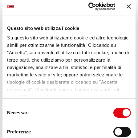
1
2
Questo sito web utilizza i cookie
Su questo sito web utilizziamo cookie ed altre tecnologie
simili per ottimizzarne le funzionalità. Cliccando su
“Accetta”, acconsenti all’utilizzo di tutti i cookie, anche di
terze parti, che utilizziamo per personalizzare la
navigazione, analizzare a fini statistici e per finalità di
marketing le visite al sito; oppure potrai selezionare le
Opportunità di lavoro
tipologie di cookie desiderate cliccando su "Accetta
Operai manutentori
selezionati". Chiudendo questo banner cliccando sul
senza esperienza
tasto “X” prosegui la navigazione e saranno attivati solo i
cookie tecnici necessari per la fruizione del sito. Potrai
Selezione
Lazzate (MB)
modificare le tue preferenze in ogni momento mediante il
Necessari
del
link “Impostazione dei cookie” a fine pagina. Per ulteriori
consenso
Scopri di più
informazioni ti invitiamo a prendere visione della
Cookie
Preferenze
Policy
.