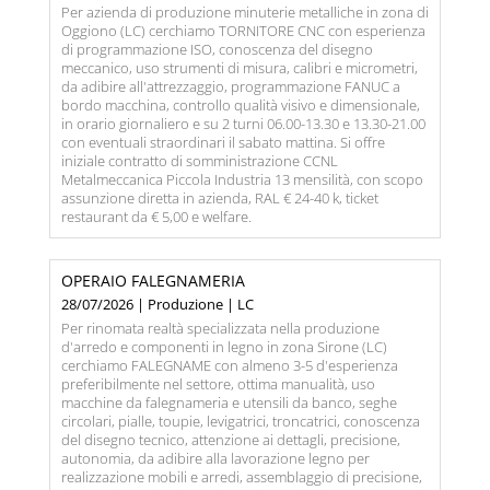
Per azienda di produzione minuterie metalliche in zona di
Oggiono (LC) cerchiamo TORNITORE CNC con esperienza
di programmazione ISO, conoscenza del disegno
meccanico, uso strumenti di misura, calibri e micrometri,
da adibire all'attrezzaggio, programmazione FANUC a
bordo macchina, controllo qualità visivo e dimensionale,
in orario giornaliero e su 2 turni 06.00-13.30 e 13.30-21.00
con eventuali straordinari il sabato mattina. Si offre
iniziale contratto di somministrazione CCNL
Metalmeccanica Piccola Industria 13 mensilità, con scopo
assunzione diretta in azienda, RAL € 24-40 k, ticket
restaurant da € 5,00 e welfare.
OPERAIO FALEGNAMERIA
28/07/2026 | Produzione | LC
Per rinomata realtà specializzata nella produzione
d'arredo e componenti in legno in zona Sirone (LC)
cerchiamo FALEGNAME con almeno 3-5 d'esperienza
preferibilmente nel settore, ottima manualità, uso
macchine da falegnameria e utensili da banco, seghe
circolari, pialle, toupie, levigatrici, troncatrici, conoscenza
del disegno tecnico, attenzione ai dettagli, precisione,
autonomia, da adibire alla lavorazione legno per
realizzazione mobili e arredi, assemblaggio di precisione,