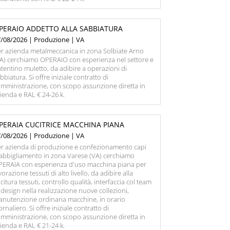
PERAIO ADDETTO ALLA SABBIATURA
7/08/2026 | Produzione | VA
r azienda metalmeccanica in zona Solbiate Arno
A) cerchiamo OPERAIO con esperienza nel settore e
tentino muletto, da adibire a operazioni di
bbiatura. Si offre iniziale contratto di
mministrazione, con scopo assunzione diretta in
ienda e RAL € 24-26 k.
PERAIA CUCITRICE MACCHINA PIANA
7/08/2026 | Produzione | VA
r azienda di produzione e confezionamento capi
abbigliamento in zona Varese (VA) cerchiamo
PERAIA con esperienza d'uso macchina piana per
vorazione tessuti di alto livello, da adibire alla
citura tessuti, controllo qualità, interfaccia col team
 design nella realizzazione nuove collezioni,
nutenzione ordinaria macchine, in orario
ornaliero. Si offre iniziale contratto di
mministrazione, con scopo assunzione diretta in
ienda e RAL € 21-24 k.