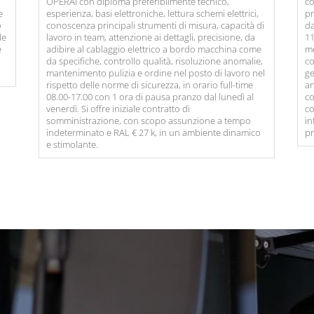
OPERAI con diploma preferibilmente tecnico,
co
e
esperienza, basi elettroniche, lettura schemi elettrici,
pr
o
conoscenza principali strumenti di misura, capacità di
da
le
lavoro in team, attenzione ai dettagli, precisione, da
11
e
adibire al cablaggio elettrico a bordo macchina come
me
da specifiche, controllo qualità, risoluzione anomalie,
co
mantenimento pulizia e ordine nel posto di lavoro nel
ge
rispetto delle norme di sicurezza, in orario full-time
an
08.00-17.00 con 1 ora di pausa pranzo dal lunedì al
co
venerdì. Si offre iniziale contratto di
co
somministrazione, con scopo assunzione a tempo
in
indeterminato e RAL € 27 k, in un ambiente dinamico
pr
e stimolante.