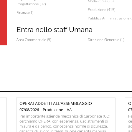
Moda - Stile (35)
Progettazione (37)
Produzione (415)
Finanza (1)
Pubblica Amministrazione (
Entra nello staff Umana
Area Commerciale (9)
Direzione Generale (1)
OPERAI ADDETTI ALL'ASSEMBLAGGIO
O
07/08/2026 | Produzione | VA
0
Per importante azienda meccanica di Carbonate (CO)
Pe
cerchiamo OPERAI con esperienza, uso strumenti di
c
misura e da banco, conoscenza norme di sicurezza,
ad
capacità di lavoro in team, buone capacità manuali,
as