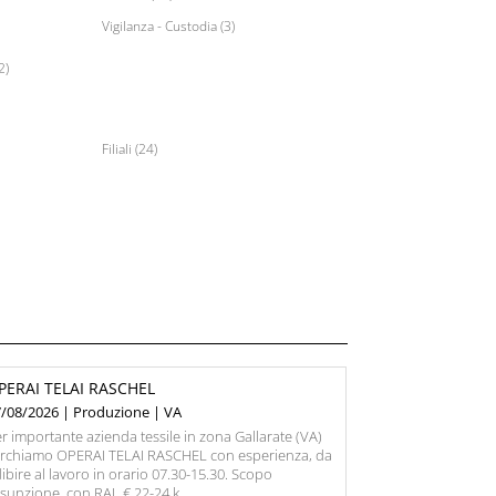
Vigilanza - Custodia (3)
2)
Filiali (24)
PERAI TELAI RASCHEL
7/08/2026 | Produzione | VA
r importante azienda tessile in zona Gallarate (VA)
erchiamo OPERAI TELAI RASCHEL con esperienza, da
ibire al lavoro in orario 07.30-15.30. Scopo
sunzione, con RAL € 22-24 k.