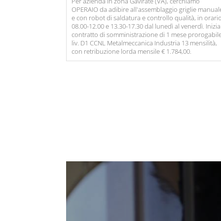
Per azienda in zona Gavirate (VA), cerchiamo
OPERAIO da adibire all'assemblaggio griglie manual
e con robot di saldatura e controllo qualità, in orari
08.00-12.00 e 13.30-17.30 dal lunedì al venerdì. Inizia
contratto di somministrazione di 1 mese prorogabil
liv. D1 CCNL Metalmeccanica Industria 13 mensilità,
con retribuzione lorda mensile € 1.784,00.