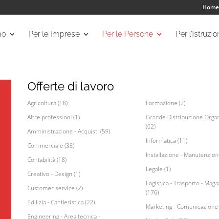
Home
mo
Per le Imprese
Per le Persone
Per l’Istruzi
Offerte di lavoro
Agricoltura (18)
Formazione (2)
Altre professioni (1)
Grande Distribuzione Organ
(62)
Amministrazione - Acquisti (59)
Informatica (11)
Commerciale (38)
Installazione - Manutenzion
Contabilità (18)
Legale (1)
Creativo - Design (1)
Logistica - Trasporto - Maga
Customer service (2)
(176)
Edilizia - Cantieristica (22)
Marketing - Comunicazione 
Engineering - Area tecnica -