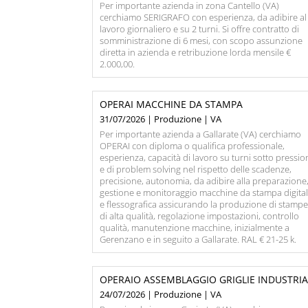
Per importante azienda in zona Cantello (VA)
cerchiamo SERIGRAFO con esperienza, da adibire al
lavoro giornaliero e su 2 turni. Si offre contratto di
somministrazione di 6 mesi, con scopo assunzione
diretta in azienda e retribuzione lorda mensile €
2.000,00.
OPERAI MACCHINE DA STAMPA
31/07/2026 | Produzione | VA
Per importante azienda a Gallarate (VA) cerchiamo
OPERAI con diploma o qualifica professionale,
esperienza, capacità di lavoro su turni sotto pressio
e di problem solving nel rispetto delle scadenze,
precisione, autonomia, da adibire alla preparazione
gestione e monitoraggio macchine da stampa digita
e flessografica assicurando la produzione di stamp
di alta qualità, regolazione impostazioni, controllo
qualità, manutenzione macchine, inizialmente a
Gerenzano e in seguito a Gallarate. RAL € 21-25 k.
OPERAIO ASSEMBLAGGIO GRIGLIE INDUSTRIA
24/07/2026 | Produzione | VA