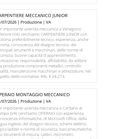
ARPENTIERE MECCANICO JUNIOR
1/07/2026 | Produzione | VA
er importante azienda meccanica a Venegono
feriore (VA) cerchiamo CARPENTIERE JUNIOR con
ploma preferibilmente tecnico, esperienza, anche
nima, conoscenza del disegno tecnico, dei
incipali strumenti e macchinari, delle norme di
curezza, buone capacità d'apprendimento,
tivazione, responsabilità, affidabilità, da adibire
la produzione componenti metallici, controllo
alità, manutenzione macchinari e attrezzature, nel
spetto delle normative. RAL € 24-27 k.
PERAIO MONTAGGIO MECCANICO
1/07/2026 | Produzione | VA
r importante azienda meccanica a Cardano al
ampo (VA) cerchiamo OPERAIO con esperienza,
noscenze informatiche, di Microsoft Office, della
ngua inglese, del disegno tecnico, schemi elettrici,
gica ladder e norme di sicurezza, basi pneumatiche,
o strumenti di misura, calibri, micrometri,