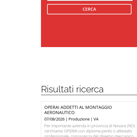
Risultati ricerca
OPERAI ADDETTI AL MONTAGGIO
AERONAUTICO
07/08/2026 | Produzione | VA
Per importante azienda in provincia di Novara (NO)
cerchiamo OPERAI con diploma perito o attestato
professionale, conoscenza del disegno meccanico