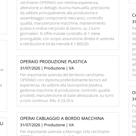
cerchiamo OPERAIO con minima esperienza,
attenzione ai dettagli, buona manualità, precisione,
da adibire principalmente alla produzione e
C
assemblaggio componenti meccanici, controllo
3
qualità, manutenzione macchine, mantenimento
pulizia e ordine nel posto di lavoro, su 2 turni
P
giornalieri. Si offre iniziale contratto di 1 mese
In
prorogabile, con scopo assunzione diretta in azienda
di
e retribuzione lorda mensile € 1.800,00.
mi
pr
si
mo
OPERAIO PRODUZIONE PLASTICA
al
31/07/2026 | Produzione | VA
ne
qu
Per importante azienda del territorio cerchiamo
ri
,
OPERAIO con diploma preferibilmente tecnico ed
le
esperienza, da adibire alla lavorazione plastica,
e
gestione macchine di produzione, controllo qualità
O
prodotti, manutenzione di base attrezzature, su turni
3
a ciclo continuo. RAL € 23-25 k.
Pe
C
co
OPERAI CABLAGGIO A BORDO MACCHINA
li
LI
31/07/2026 | Produzione | VA
lo
Per importante azienda a Mornago (VA) cerchiamo
us