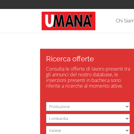
Chi Sia
Ricerca offerte
Consulta le offerte di lavoro presenti tra
gli annunci del nostro database, le
inserzioni presenti in bacheca sono
riferite a ricerche al momento attive.