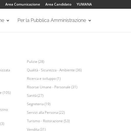
Area Comunicazione
Area Candidato
YUMANA
one
Per la Pubblica Amministrazione
Pulizie (28)
izzata
Qualità - Sicurezza - Ambiente (36)
Ricerca e sviluppo (1)
Risorse Umane - Personale (31)
e (105)
Sanità (27)
Segreteria (19)
zzino
Servizi alla Persona (22)
Turismo - Ristorazione (53)
(3)
Vendita (31)