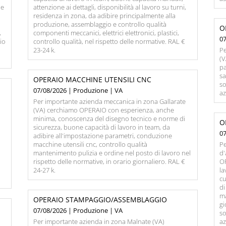
 e
attenzione ai dettagli, disponibilità al lavoro su turni,
residenza in zona, da adibire principalmente alla
produzione, assemblaggio e controllo qualità
O
,
componenti meccanici, elettrici elettronici, plastici,
0
io
controllo qualità, nel rispetto delle normative. RAL €
23-24 k.
Pe
(V
pa
sa
OPERAIO MACCHINE UTENSILI CNC
so
07/08/2026 | Produzione | VA
az
Per importante azienda meccanica in zona Gallarate
(VA) cerchiamo OPERAIO con esperienza, anche
minima, conoscenza del disegno tecnico e norme di
O
sicurezza, buone capacità di lavoro in team, da
0
o
adibire all'impostazione parametri, conduzione
macchine utensili cnc, controllo qualità
Pe
mantenimento pulizia e ordine nel posto di lavoro nel
d'
rispetto delle normative, in orario giornaliero. RAL €
O
24-27 k.
la
cu
di
ma
OPERAIO STAMPAGGIO/ASSEMBLAGGIO
gi
07/08/2026 | Produzione | VA
so
Per importante azienda in zona Malnate (VA)
az