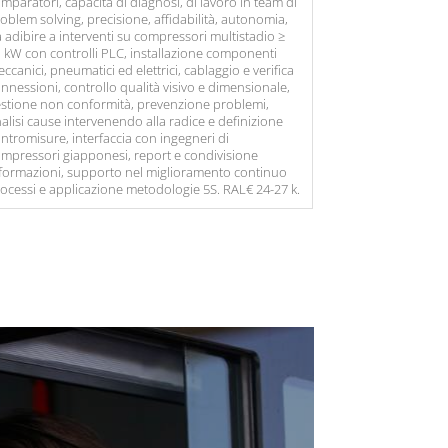
mparatori, capacità di diagnosi, di lavoro in team di
oblem solving, precisione, affidabilità, autonomia,
 adibire a interventi su compressori multistadio ≥
 kW con controlli PLC, installazione componenti
ccanici, pneumatici ed elettrici, cablaggio e verifica
nnessioni, controllo qualità visivo e dimensionale,
stione non conformità, prevenzione problemi,
alisi cause intervenendo alla radice e definizione
ntromisure, interfaccia con ingegneri di
mpressori giapponesi, report e condivisione
formazioni, supporto nel miglioramento continuo
ocessi e applicazione metodologie 5S. RAL€ 24-27 k.